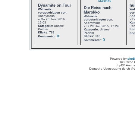
Dynamite on Tour
hu
Die Reise nach
Webseite
Web
Marokko
vorgeschlagen von:
vor
Anonymous
An
Webseite
»
Mo 28. Nov 2016,
»
Fr
vorgeschlagen von:
19:03
Kat
Anonymous
Kategorie:
Unsere
Par
»
Di 20. Jan 2015, 17:24
Partner
Kli
Kategorie:
Unsere
Klicks:
783
Partner
Kom
0
Klicks:
346
Kommentar:
0
Kommentar:
Powered by
php
Deutsche 
phpBB Annua
Deutsche Übersetzung durch @L