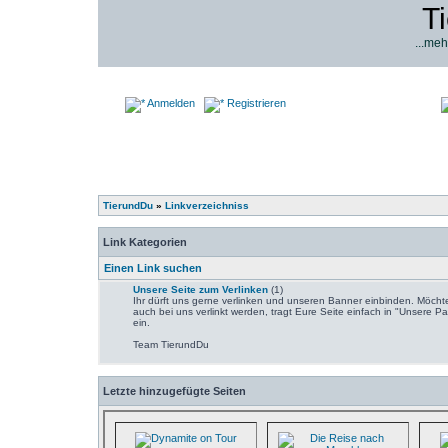
T
...meh
Anmelden
Registrieren
TierundDu
»
Linkverzeichniss
Link Kategorien
Einen Link suchen
Unsere Seite zum Verlinken
(1)
Ihr dürft uns gerne verlinken und unseren Banner einbinden. Möchte
auch bei uns verlinkt werden, tragt Eure Seite einfach in "Unsere Pa
ein.
Team TierundDu
Letzte hinzugefügte Seiten