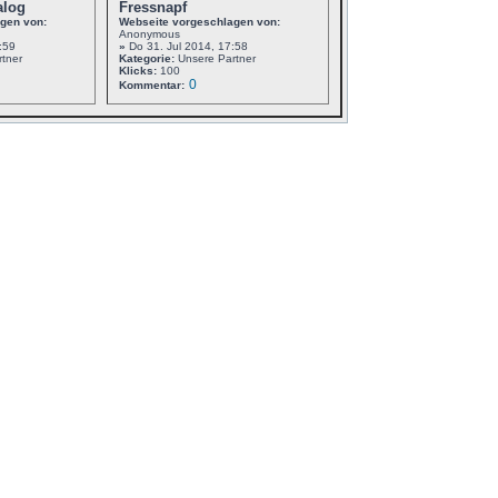
alog
Fressnapf
gen von:
Webseite vorgeschlagen von:
Anonymous
:59
»
Do 31. Jul 2014, 17:58
tner
Kategorie:
Unsere Partner
Klicks:
100
0
Kommentar: