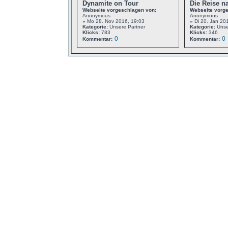
Dynamite on Tour
Die Reise n
Webseite vorgeschlagen von:
Webseite vorg
Anonymous
Anonymous
»
Mo 28. Nov 2016, 19:03
»
Di 20. Jan 20
Kategorie:
Unsere Partner
Kategorie:
Unse
Klicks:
783
Klicks:
346
0
0
Kommentar:
Kommentar: