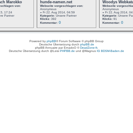
ach Marokko
hunde-namen.net
Woodys Webkat
eschlagen von:
Webseite vorgeschlagen von:
Webseite vorgeschla
Anonymous
Anonymous
15, 17:24
»
Fr 22. Aug 2014, 04:59
»
Fr 22. Aug 2014, 04
re Partner
Kategorie:
Unsere Partner
Kategorie:
Unsere Par
Klicks:
392
Klicks:
91
0
0
Kommentar:
Kommentar:
Powered by
phpBB
® Forum Software © phpBB Group
Deutsche Übersetzung durch
phpBB.de
phpBB Annuaire par ErnadoO ©
DeadZone-fr
,
Deutsche Übersetzung durch @Leisi
PHPBB.de
und @Magnus
IG BDSM-Baden.de