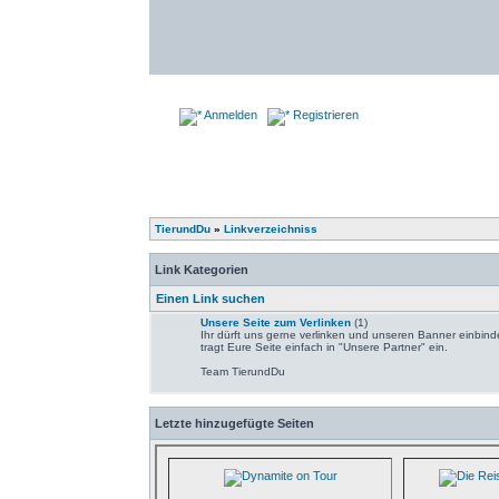
Anmelden
Registrieren
TierundDu
»
Linkverzeichniss
Link Kategorien
Einen Link suchen
Unsere Seite zum Verlinken
(1)
Ihr dürft uns gerne verlinken und unseren Banner einbinde
tragt Eure Seite einfach in "Unsere Partner" ein.
Team TierundDu
Letzte hinzugefügte Seiten