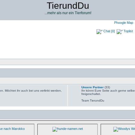
TierundDu
...mehr als nur ein Tierforum!
Phoogle Map
Chat [0]
Toplist
Unsere Partner
(33)
n. Möchtet ihr auch bei uns verlinkt werden,
Ihr könnt Eure Seite auch gerne selbe
freigeschaltet.
Team TierundDu