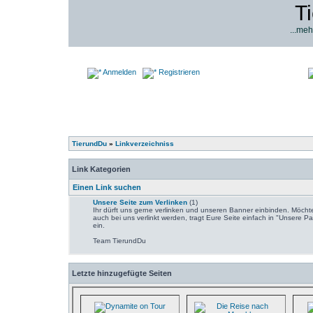
T
...meh
Anmelden
Registrieren
TierundDu
»
Linkverzeichniss
Link Kategorien
Einen Link suchen
Unsere Seite zum Verlinken
(1)
Ihr dürft uns gerne verlinken und unseren Banner einbinden. Möchte
auch bei uns verlinkt werden, tragt Eure Seite einfach in "Unsere Pa
ein.
Team TierundDu
Letzte hinzugefügte Seiten