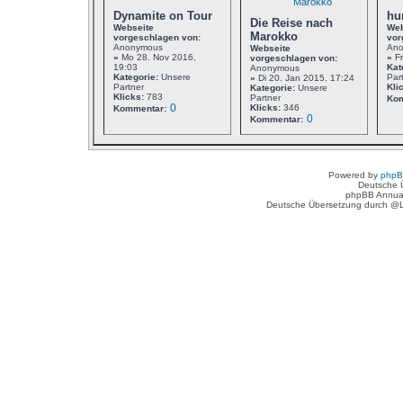
Dynamite on Tour
hu
Die Reise nach
Webseite
Web
Marokko
vorgeschlagen von:
vor
Anonymous
An
Webseite
»
Mo 28. Nov 2016,
»
Fr
vorgeschlagen von:
19:03
Kat
Anonymous
Kategorie:
Unsere
Par
»
Di 20. Jan 2015, 17:24
Partner
Kli
Kategorie:
Unsere
Klicks:
783
Partner
Kom
0
Klicks:
346
Kommentar:
0
Kommentar:
Powered by
php
Deutsche 
phpBB Annua
Deutsche Übersetzung durch @L