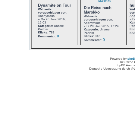
Dynamite on Tour
hu
Die Reise nach
Webseite
Web
Marokko
vorgeschlagen von:
vor
Anonymous
An
Webseite
»
Mo 28. Nov 2016,
»
Fr
vorgeschlagen von:
19:03
Kat
Anonymous
Kategorie:
Unsere
Par
»
Di 20. Jan 2015, 17:24
Partner
Kli
Kategorie:
Unsere
Klicks:
783
Partner
Kom
0
Klicks:
346
Kommentar:
0
Kommentar:
Powered by
php
Deutsche 
phpBB Annua
Deutsche Übersetzung durch @L