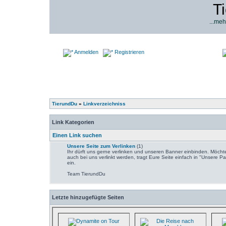
T
...meh
Anmelden
Registrieren
TierundDu
»
Linkverzeichniss
Link Kategorien
Einen Link suchen
Unsere Seite zum Verlinken
(1)
Ihr dürft uns gerne verlinken und unseren Banner einbinden. Möchte
auch bei uns verlinkt werden, tragt Eure Seite einfach in "Unsere Pa
ein.
Team TierundDu
Letzte hinzugefügte Seiten