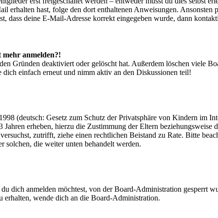
glieder erst freigeschaltet werden – entweder musst du dies selbst erl
-Mail erhalten hast, folge den dort enthaltenen Anweisungen. Ansonsten
st, dass deine E-Mail-Adresse korrekt eingegeben wurde, dann kontakti
cht mehr anmelden?!
den Gründen deaktiviert oder gelöscht hat. Außerdem löschen viele Boa
 dich einfach erneut und nimm aktiv an den Diskussionen teil!
998 (deutsch: Gesetz zum Schutz der Privatsphäre von Kindern im Inter
3 Jahren erheben, hierzu die Zustimmung der Eltern beziehungsweise d
ren versuchst, zutrifft, ziehe einen rechtlichen Beistand zu Rate. Bitte
ßer solchen, die weiter unten behandelt werden.
 du dich anmelden möchtest, von der Board-Administration gesperrt wu
 erhalten, wende dich an die Board-Administration.