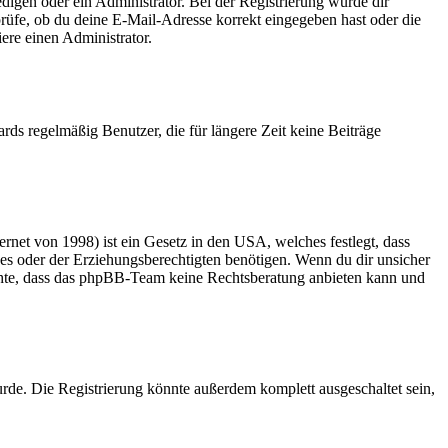
edigen oder ein Administrator. Bei der Registrierung wurde dir
 prüfe, ob du deine E-Mail-Adresse korrekt eingegeben hast oder die
ere einen Administrator.
rds regelmäßig Benutzer, die für längere Zeit keine Beiträge
net von 1998) ist ein Gesetz in den USA, welches festlegt, dass
es oder der Erziehungsberechtigten benötigen. Wenn du dir unsicher
 beachte, dass das phpBB-Team keine Rechtsberatung anbieten kann und
rde. Die Registrierung könnte außerdem komplett ausgeschaltet sein,