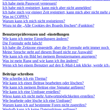
Ich habe mein Passwort vergessen!
Ich habe mich registriert, kann mich aber nicht anmelden!
Ich habe mich vor einiger Zeit registriert, kann mich aber nicht mehr
Was ist COPPA?
Warum kann ich mich nicht registrieren?
Wozu ist die „Alle Cookies des Boards löschen“-Funktion?
Benutzerpräferenzen und -einstellungen
Wie kann ich meine Einstellungen ändern?
Die Forenuhr geht falsch!
Ich habe die Zeitzone eingestellt, aber die Forenuhr geht immer noch 
Meine Sprache steht auf diesem Board nicht zur Auswahl!
Wie kann ich ein Bild bei meinem Benutzernamen anzeigen?
Was ist mein Rang und wie kann ich ihn ändern?
Wenn ich bei einem Benutzer auf den E-Mail-Link klicke, werde ich 
Beiträge schreiben
Wie schreibe ich ein Thema?
Wie kann ich einen Beitrag bearbeiten oder löschen?
Wie kann ich meinem Beitrag eine Signatur anfügen?
Wie kann ich eine Umfrage erstellen?
Wieso kann ich nicht mehr Antwortmöglichkeiten erstellen?
Wie bearbeite oder lösche ich eine Umfrage?
Warum kann ich auf bestimmte Foren nicht zugreifen?
Weshalb kann ich keine Dateianhänge anfügen?