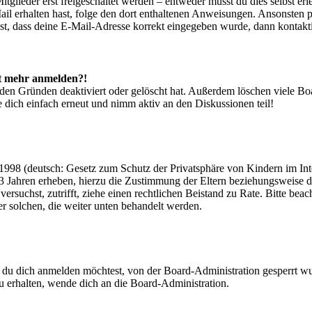
glieder erst freigeschaltet werden – entweder musst du dies selbst erl
-Mail erhalten hast, folge den dort enthaltenen Anweisungen. Ansonsten
st, dass deine E-Mail-Adresse korrekt eingegeben wurde, dann kontakti
cht mehr anmelden?!
den Gründen deaktiviert oder gelöscht hat. Außerdem löschen viele Boa
 dich einfach erneut und nimm aktiv an den Diskussionen teil!
998 (deutsch: Gesetz zum Schutz der Privatsphäre von Kindern im Inter
3 Jahren erheben, hierzu die Zustimmung der Eltern beziehungsweise d
ren versuchst, zutrifft, ziehe einen rechtlichen Beistand zu Rate. Bitte
ßer solchen, die weiter unten behandelt werden.
 du dich anmelden möchtest, von der Board-Administration gesperrt wu
 erhalten, wende dich an die Board-Administration.