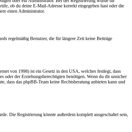
edigen oder ein Administrator. Bei der Registrierung wurde dir
 prüfe, ob du deine E-Mail-Adresse korrekt eingegeben hast oder die
ere einen Administrator.
rds regelmäßig Benutzer, die für längere Zeit keine Beiträge
net von 1998) ist ein Gesetz in den USA, welches festlegt, dass
es oder der Erziehungsberechtigten benötigen. Wenn du dir unsicher
 beachte, dass das phpBB-Team keine Rechtsberatung anbieten kann und
rde. Die Registrierung könnte außerdem komplett ausgeschaltet sein,