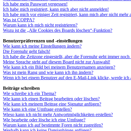
Ich habe mein Passwort vergessen!
Ich habe mich registriert, kann mich aber nicht anmelden!
Ich habe mich vor einiger Zeit registriert, kann mich aber nicht mehr
Was ist COPPA?
Warum kann ich mich nicht registrieren?
Wozu ist die „Alle Cookies des Boards löschen“-Funktion?
Benutzerpräferenzen und -einstellungen
Wie kann ich meine Einstellungen ändern?
Die Forenuhr geht falsch!
Ich habe die Zeitzone eingestellt, aber die Forenuhr geht immer noch 
Meine Sprache steht auf diesem Board nicht zur Auswahl!
Wie kann ich ein Bild bei meinem Benutzernamen anzeigen?
Was ist mein Rang und wie kann ich ihn ändern?
Wenn ich bei einem Benutzer auf den E-Mail-Link klicke, werde ich 
Beiträge schreiben
Wie schreibe ich ein Thema?
Wie kann ich einen Beitrag bearbeiten oder löschen?
Wie kann ich meinem Beitrag eine Signatur anfügen?
Wie kann ich eine Umfrage erstellen?
Wieso kann ich nicht mehr Antwortmöglichkeiten erstellen?
Wie bearbeite oder lösche ich eine Umfrage?
Warum kann ich auf bestimmte Foren nicht zugreifen?
Weshalb kann ich keine Dateianhänge anfügen?