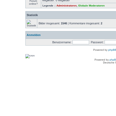
Mitglieder: 0 Mitglieder
Legende ::
Administratoren
,
Globale Moderatoren
Statistik
Bilder insgesamt:
1546
| Kommentare insgesamt:
2
Anmelden
Benutzername:
Passwort:
Powered by
phpBB
Powered by
php
Deutsche 