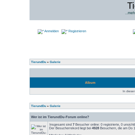
T
...meh
Anmelden
Registrieren
TierundDu
»
Galerie
Album
In dieser
TierundDu
»
Galerie
Wer ist im TierundDu-Forum online?
Insgesamt sind
7
Besucher online: 0 registrierte, 0 unsic
Der Besucherrekord liegt bei
4928
Besuchern, die am Do 14