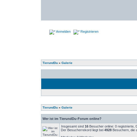
Anmelden
Registrieren
TierundDu
»
Galerie
TierundDu
»
Galerie
Wer ist im TierundDu-Forum online?
Insgesamt sind
16
Besucher online: 0 registrierte,
Der Besucherrekord liegt bei
4928
Besuchern, die a