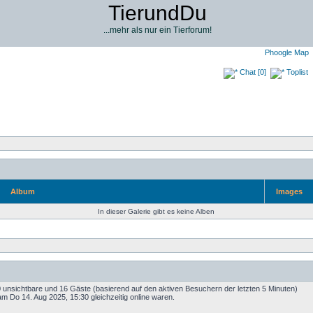
TierundDu
...mehr als nur ein Tierforum!
Phoogle Map
Chat [0]
Toplist
Album
Images
In dieser Galerie gibt es keine Alben
 0 unsichtbare und 16 Gäste (basierend auf den aktiven Besuchern der letzten 5 Minuten)
m Do 14. Aug 2025, 15:30 gleichzeitig online waren.