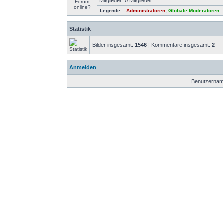
Mitglieder: 0 Mitglieder
Legende ::
Administratoren
,
Globale Moderatoren
Statistik
Bilder insgesamt:
1546
| Kommentare insgesamt:
2
Anmelden
Benutzernam