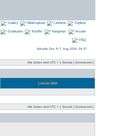
Gallery
Bilderupload
Linkliste
Topliste
Gratitudes
Knuffel
Hangman
Arcade
FAQ
Aktuelle Zeit: Fr 7. Aug 2026, 04:37
Alle Zeiten sind UTC + 1 Stunde [ Sommerzeit ]
Letztes Bild
Alle Zeiten sind UTC + 1 Stunde [ Sommerzeit ]