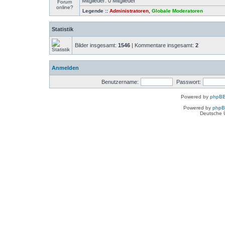
Mitglieder: 0 Mitglieder
Legende ::
Administratoren
,
Globale Moderatoren
Statistik
Bilder insgesamt:
1546
| Kommentare insgesamt:
2
Anmelden
Benutzername:
Passwort:
Powered by
phpBB
Powered by
php
Deutsche 