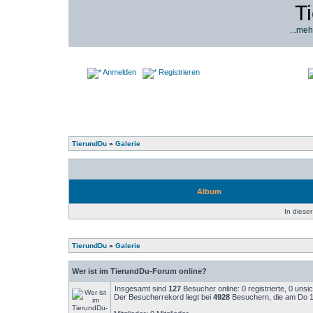
T
...meh
Anmelden
Registrieren
TierundDu
»
Galerie
Album
In dieser
TierundDu
»
Galerie
Wer ist im TierundDu-Forum online?
Insgesamt sind
127
Besucher online: 0 registrierte, 0 uns
Der Besucherrekord liegt bei
4928
Besuchern, die am Do 14