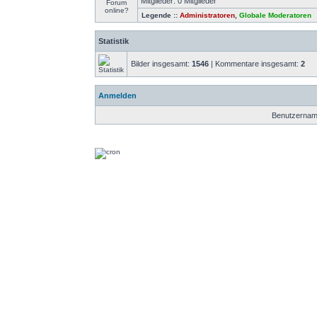
Mitglieder: 0 Mitglieder
Legende ::
Administratoren
,
Globale Moderatoren
Statistik
Bilder insgesamt:
1546
| Kommentare insgesamt:
2
Anmelden
Benutzernam