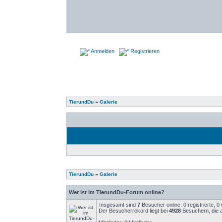
Anmelden
Registrieren
TierundDu
»
Galerie
TierundDu
»
Galerie
Wer ist im TierundDu-Forum online?
Insgesamt sind
7
Besucher online: 0 registrierte, 
Der Besucherrekord liegt bei
4928
Besuchern, die a