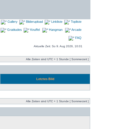
Gallery
Bilderupload
Linkliste
Topliste
Gratitudes
Knuffel
Hangman
Arcade
FAQ
Aktuelle Zeit: So 9. Aug 2026, 10:01
Alle Zeiten sind UTC + 1 Stunde [ Sommerzeit ]
Letztes Bild
Alle Zeiten sind UTC + 1 Stunde [ Sommerzeit ]