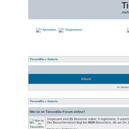
T
...meh
Anmelden
Registrieren
TierundDu
»
Galerie
Album
In dieser
TierundDu
»
Galerie
Wer ist im TierundDu-Forum online?
Insgesamt sind
21
Besucher online: 0 registrierte, 0 unsi
Der Besucherrekord liegt bei
4928
Besuchern, die am Do 14