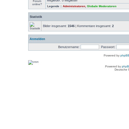
Mitglieder: 0 Mitglieder
Legende ::
Administratoren
,
Globale Moderatoren
Statistik
Bilder insgesamt:
1546
| Kommentare insgesamt:
2
Anmelden
Benutzername:
Passwort:
Powered by
phpBB
Powered by
php
Deutsche 