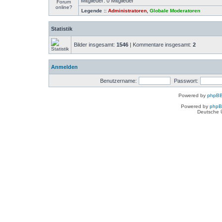
Mitglieder: 0 Mitglieder
Legende ::
Administratoren
,
Globale Moderatoren
Statistik
Bilder insgesamt:
1546
| Kommentare insgesamt:
2
Anmelden
Benutzername:
Passwort:
Powered by
phpBB
Powered by
php
Deutsche 