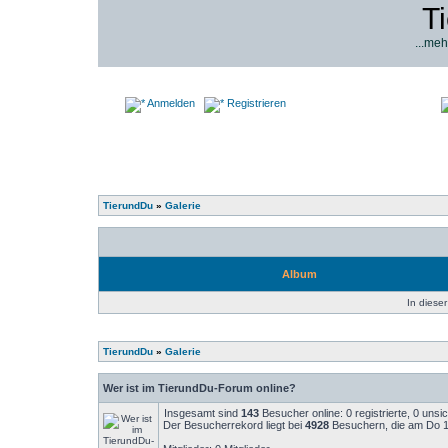
T
...meh
Anmelden
Registrieren
TierundDu
»
Galerie
Album
In dieser
TierundDu
»
Galerie
Wer ist im TierundDu-Forum online?
Insgesamt sind
143
Besucher online: 0 registrierte, 0 uns
Der Besucherrekord liegt bei
4928
Besuchern, die am Do 14