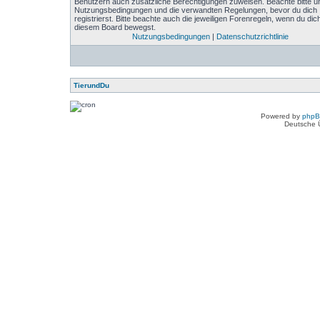
Benutzern auch zusätzliche Berechtigungen zuweisen. Beachte bitte u
Nutzungsbedingungen und die verwandten Regelungen, bevor du dich
registrierst. Bitte beachte auch die jeweiligen Forenregeln, wenn du dich
diesem Board bewegst.
Nutzungsbedingungen
|
Datenschutzrichtlinie
TierundDu
Powered by
php
Deutsche 