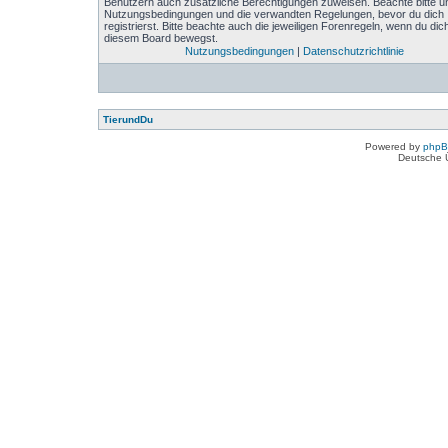
Benutzern auch zusätzliche Berechtigungen zuweisen. Beachte bitte u
Nutzungsbedingungen und die verwandten Regelungen, bevor du dich
registrierst. Bitte beachte auch die jeweiligen Forenregeln, wenn du dich
diesem Board bewegst.
Nutzungsbedingungen
|
Datenschutzrichtlinie
TierundDu
Powered by
php
Deutsche 