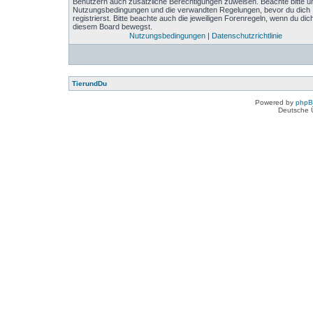
Benutzern auch zusätzliche Berechtigungen zuweisen. Beachte bitte u
Nutzungsbedingungen und die verwandten Regelungen, bevor du dich
registrierst. Bitte beachte auch die jeweiligen Forenregeln, wenn du dich
diesem Board bewegst.
Nutzungsbedingungen
|
Datenschutzrichtlinie
TierundDu
Powered by
php
Deutsche 