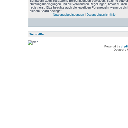
Benutzern auch zusätzliche Berechtigungen zuweisen. Beachte bitte u
Nutzungsbedingungen und die verwandten Regelungen, bevor du dich
registrierst. Bitte beachte auch die jeweiligen Forenregeln, wenn du dich
diesem Board bewegst.
Nutzungsbedingungen
|
Datenschutzrichtlinie
TierundDu
Powered by
php
Deutsche 