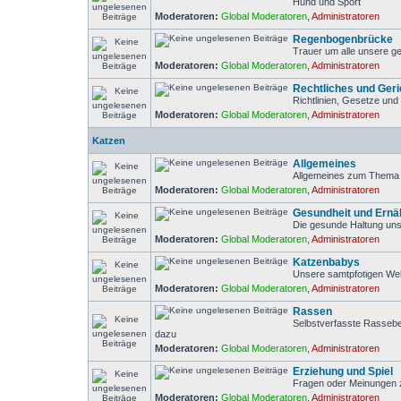
Hund und Sport
Moderatoren:
Global Moderatoren
,
Administratoren
Regenbogenbrücke
Trauer um alle unsere ge
Moderatoren:
Global Moderatoren
,
Administratoren
Rechtliches und Geri
Richtlinien, Gesetze und 
Moderatoren:
Global Moderatoren
,
Administratoren
Katzen
Allgemeines
Allgemeines zum Thema 
Moderatoren:
Global Moderatoren
,
Administratoren
Gesundheit und Ernä
Die gesunde Haltung uns
Moderatoren:
Global Moderatoren
,
Administratoren
Katzenbabys
Unsere samtpfotigen We
Moderatoren:
Global Moderatoren
,
Administratoren
Rassen
Selbstverfasste Rasseb
dazu
Moderatoren:
Global Moderatoren
,
Administratoren
Erziehung und Spiel
Fragen oder Meinungen z
Moderatoren:
Global Moderatoren
,
Administratoren