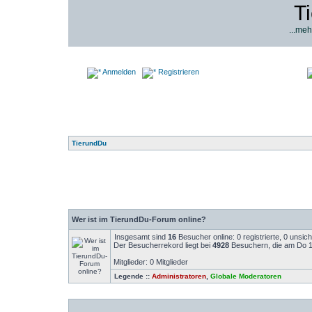
T
...meh
Anmelden
Registrieren
TierundDu
Wer ist im TierundDu-Forum online?
Insgesamt sind
16
Besucher online: 0 registrierte, 0 unsi
Der Besucherrekord liegt bei
4928
Besuchern, die am Do 14
Mitglieder: 0 Mitglieder
Legende ::
Administratoren
,
Globale Moderatoren