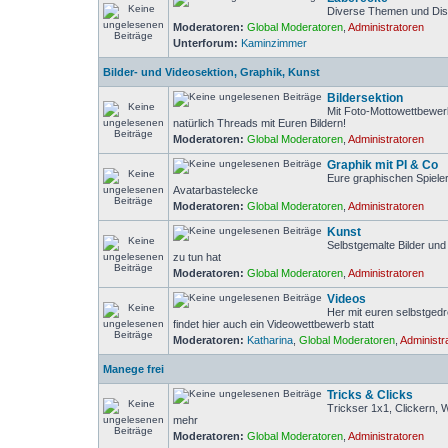
Diverse Themen und Di
Moderatoren:
Global Moderatoren
,
Administratoren
Unterforum:
Kaminzimmer
Bilder- und Videosektion, Graphik, Kunst
Bildersektion
Mit Foto-Mottowettbewer
natürlich Threads mit Euren Bildern!
Moderatoren:
Global Moderatoren
,
Administratoren
Graphik mit PI & Co
Eure graphischen Spiele
Avatarbastelecke
Moderatoren:
Global Moderatoren
,
Administratoren
Kunst
Selbstgemalte Bilder un
zu tun hat
Moderatoren:
Global Moderatoren
,
Administratoren
Videos
Her mit euren selbstged
findet hier auch ein Videowettbewerb statt
Moderatoren:
Katharina
,
Global Moderatoren
,
Administr
Manege frei
Tricks & Clicks
Trickser 1x1, Clickern, 
mehr
Moderatoren:
Global Moderatoren
,
Administratoren