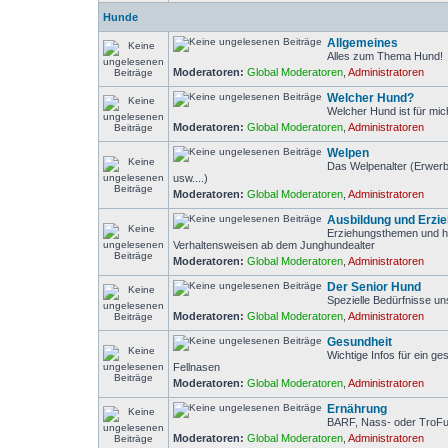
Hunde
Allgemeines
Alles zum Thema Hund!
Moderatoren:
Global Moderatoren
,
Administratoren
Welcher Hund?
Welcher Hund ist für mic
Moderatoren:
Global Moderatoren
,
Administratoren
Welpen
Das Welpenalter (Erwerb
usw....)
Moderatoren:
Global Moderatoren
,
Administratoren
Ausbildung und Erzi
Erziehungsthemen und h
Verhaltensweisen ab dem Junghundealter
Moderatoren:
Global Moderatoren
,
Administratoren
Der Senior Hund
Spezielle Bedürfnisse u
Moderatoren:
Global Moderatoren
,
Administratoren
Gesundheit
Wichtige Infos für ein g
Fellnasen
Moderatoren:
Global Moderatoren
,
Administratoren
Ernährung
BARF, Nass- oder TroF
Moderatoren:
Global Moderatoren
,
Administratoren