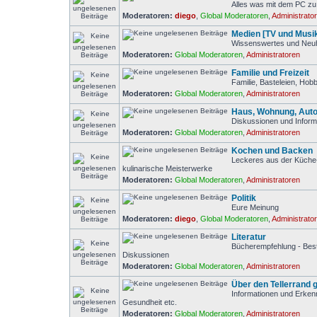
Alles was mit dem PC zu 
Moderatoren:
diego
,
Global Moderatoren
,
Administrato
Medien [TV und Musi
Wissenswertes und Neuh
Moderatoren:
Global Moderatoren
,
Administratoren
Familie und Freizeit
Familie, Basteleien, Ho
Moderatoren:
Global Moderatoren
,
Administratoren
Haus, Wohnung, Auto
Diskussionen und Inform
Moderatoren:
Global Moderatoren
,
Administratoren
Kochen und Backen
Leckeres aus der Küche-
kulinarische Meisterwerke
Moderatoren:
Global Moderatoren
,
Administratoren
Politik
Eure Meinung
Moderatoren:
diego
,
Global Moderatoren
,
Administrato
Literatur
Bücherempfehlung - Bests
Diskussionen
Moderatoren:
Global Moderatoren
,
Administratoren
Über den Tellerrand 
Informationen und Erken
Gesundheit etc.
Moderatoren:
Global Moderatoren
,
Administratoren