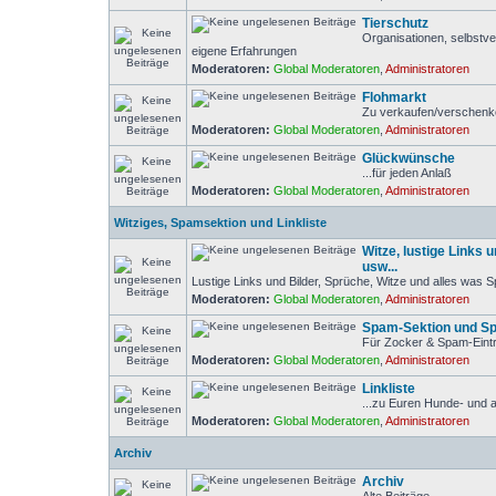
Tierschutz
Organisationen, selbstve
eigene Erfahrungen
Moderatoren:
Global Moderatoren
,
Administratoren
Flohmarkt
Zu verkaufen/verschen
Moderatoren:
Global Moderatoren
,
Administratoren
Glückwünsche
...für jeden Anlaß
Moderatoren:
Global Moderatoren
,
Administratoren
Witziges, Spamsektion und Linkliste
Witze, lustige Links 
usw...
Lustige Links und Bilder, Sprüche, Witze und alles was 
Moderatoren:
Global Moderatoren
,
Administratoren
Spam-Sektion und Sp
Für Zocker & Spam-Eintr
Moderatoren:
Global Moderatoren
,
Administratoren
Linkliste
...zu Euren Hunde- und 
Moderatoren:
Global Moderatoren
,
Administratoren
Archiv
Archiv