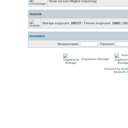
Heute hat kein Mitglied Geburtstag
Statistik
Beiträge insgesamt:
289727
| Themen insgesamt:
10661
| Bil
Anmelden
Benutzername:
Passwort:
Ungelesene Beiträge
Powered by
php
Deutsche 