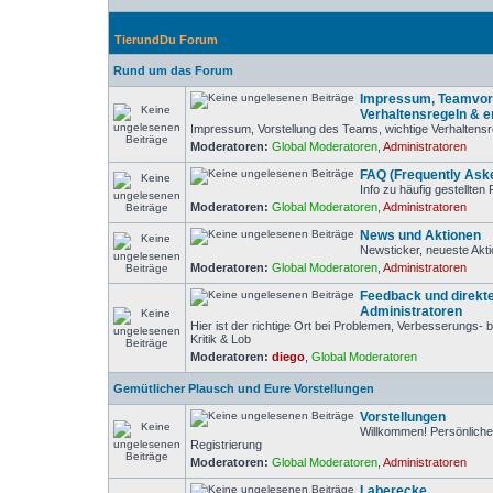
TierundDu Forum
Rund um das Forum
Impressum, Teamvors
Verhaltensregeln & er
Impressum, Vorstellung des Teams, wichtige Verhaltensr
Moderatoren:
Global Moderatoren
,
Administratoren
FAQ (Frequently Ask
Info zu häufig gestellten
Moderatoren:
Global Moderatoren
,
Administratoren
News und Aktionen
Newsticker, neueste Akti
Moderatoren:
Global Moderatoren
,
Administratoren
Feedback und direkte
Administratoren
Hier ist der richtige Ort bei Problemen, Verbesserungs
Kritik & Lob
Moderatoren:
diego
,
Global Moderatoren
Gemütlicher Plausch und Eure Vorstellungen
Vorstellungen
Willkommen! Persönliche
Registrierung
Moderatoren:
Global Moderatoren
,
Administratoren
Laberecke