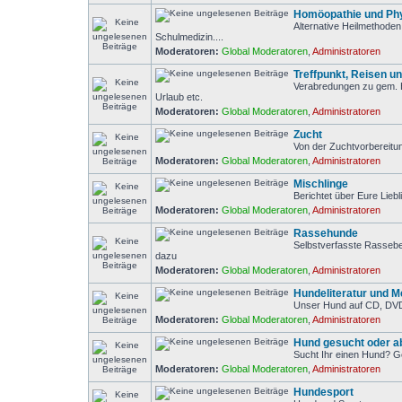
Homöopathie und Phy
Alternative Heilmethode
Schulmedizin....
Moderatoren:
Global Moderatoren
,
Administratoren
Treffpunkt, Reisen u
Verabredungen zu gem. 
Urlaub etc.
Moderatoren:
Global Moderatoren
,
Administratoren
Zucht
Von der Zuchtvorbereitu
Moderatoren:
Global Moderatoren
,
Administratoren
Mischlinge
Berichtet über Eure Liebl
Moderatoren:
Global Moderatoren
,
Administratoren
Rassehunde
Selbstverfasste Rasseb
dazu
Moderatoren:
Global Moderatoren
,
Administratoren
Hundeliteratur und M
Unser Hund auf CD, DVD
Moderatoren:
Global Moderatoren
,
Administratoren
Hund gesucht oder 
Sucht Ihr einen Hund? G
Moderatoren:
Global Moderatoren
,
Administratoren
Hundesport