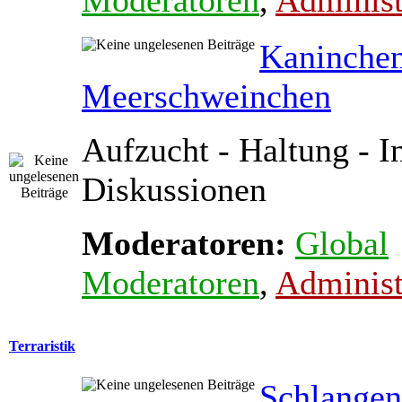
Moderatoren
,
Administ
Kaninche
Meerschweinchen
Aufzucht - Haltung - In
Diskussionen
Moderatoren:
Global
Moderatoren
,
Administ
Terraristik
Schlange