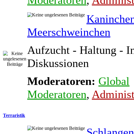
Moderatoren
,
Administ
Kaninche
Meerschweinchen
Aufzucht - Haltung - In
Diskussionen
Moderatoren:
Global
Moderatoren
,
Administ
Terraristik
Schlange