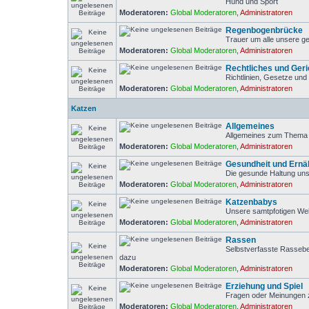
Hund und Sport
Moderatoren:
Global Moderatoren
,
Administratoren
Regenbogenbrücke
Trauer um alle unsere ge
Moderatoren:
Global Moderatoren
,
Administratoren
Rechtliches und Geri
Richtlinien, Gesetze und 
Moderatoren:
Global Moderatoren
,
Administratoren
Katzen
Allgemeines
Allgemeines zum Thema 
Moderatoren:
Global Moderatoren
,
Administratoren
Gesundheit und Ernä
Die gesunde Haltung uns
Moderatoren:
Global Moderatoren
,
Administratoren
Katzenbabys
Unsere samtpfotigen We
Moderatoren:
Global Moderatoren
,
Administratoren
Rassen
Selbstverfasste Rasseb
dazu
Moderatoren:
Global Moderatoren
,
Administratoren
Erziehung und Spiel
Fragen oder Meinungen z
Moderatoren:
Global Moderatoren
,
Administratoren