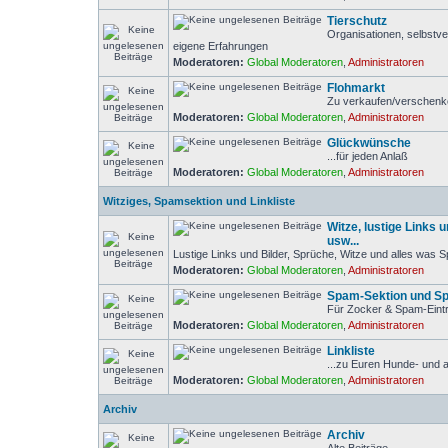
Tierschutz
Organisationen, selbstve
eigene Erfahrungen
Moderatoren:
Global Moderatoren
,
Administratoren
Flohmarkt
Zu verkaufen/verschen
Moderatoren:
Global Moderatoren
,
Administratoren
Glückwünsche
...für jeden Anlaß
Moderatoren:
Global Moderatoren
,
Administratoren
Witziges, Spamsektion und Linkliste
Witze, lustige Links 
usw...
Lustige Links und Bilder, Sprüche, Witze und alles was 
Moderatoren:
Global Moderatoren
,
Administratoren
Spam-Sektion und Sp
Für Zocker & Spam-Eintr
Moderatoren:
Global Moderatoren
,
Administratoren
Linkliste
...zu Euren Hunde- und 
Moderatoren:
Global Moderatoren
,
Administratoren
Archiv
Archiv