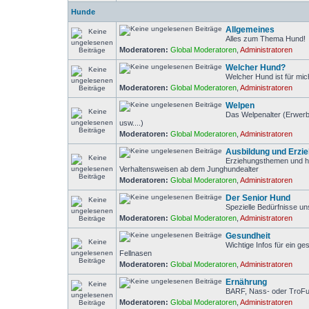
Hunde
Allgemeines
Alles zum Thema Hund!
Moderatoren:
Global Moderatoren
,
Administratoren
Welcher Hund?
Welcher Hund ist für mic
Moderatoren:
Global Moderatoren
,
Administratoren
Welpen
Das Welpenalter (Erwerb
usw....)
Moderatoren:
Global Moderatoren
,
Administratoren
Ausbildung und Erzi
Erziehungsthemen und h
Verhaltensweisen ab dem Junghundealter
Moderatoren:
Global Moderatoren
,
Administratoren
Der Senior Hund
Spezielle Bedürfnisse u
Moderatoren:
Global Moderatoren
,
Administratoren
Gesundheit
Wichtige Infos für ein g
Fellnasen
Moderatoren:
Global Moderatoren
,
Administratoren
Ernährung
BARF, Nass- oder TroF
Moderatoren:
Global Moderatoren
,
Administratoren