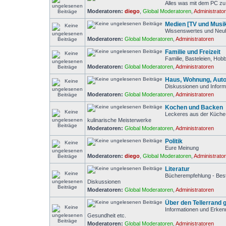
Alles was mit dem PC zu 
Moderatoren:
diego
,
Global Moderatoren
,
Administrato
Medien [TV und Musi
Wissenswertes und Neuh
Moderatoren:
Global Moderatoren
,
Administratoren
Familie und Freizeit
Familie, Basteleien, Ho
Moderatoren:
Global Moderatoren
,
Administratoren
Haus, Wohnung, Auto
Diskussionen und Inform
Moderatoren:
Global Moderatoren
,
Administratoren
Kochen und Backen
Leckeres aus der Küche-
kulinarische Meisterwerke
Moderatoren:
Global Moderatoren
,
Administratoren
Politik
Eure Meinung
Moderatoren:
diego
,
Global Moderatoren
,
Administrato
Literatur
Bücherempfehlung - Bests
Diskussionen
Moderatoren:
Global Moderatoren
,
Administratoren
Über den Tellerrand 
Informationen und Erken
Gesundheit etc.
Moderatoren:
Global Moderatoren
,
Administratoren