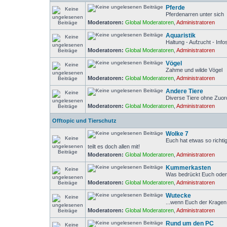
Pferde
Pferdenarren unter sich
Moderatoren:
Global Moderatoren
,
Administratoren
Aquaristik
Haltung - Aufzucht - Inf
Moderatoren:
Global Moderatoren
,
Administratoren
Vögel
Zahme und wilde Vögel
Moderatoren:
Global Moderatoren
,
Administratoren
Andere Tiere
Diverse Tiere ohne Zuo
Moderatoren:
Global Moderatoren
,
Administratoren
Offtopic und Tierschutz
Wolke 7
Euch hat etwas so richti
teilt es doch allen mit!
Moderatoren:
Global Moderatoren
,
Administratoren
Kummerkasten
Was bedrückt Euch ode
Moderatoren:
Global Moderatoren
,
Administratoren
Wutecke
...wenn Euch der Kragen 
Moderatoren:
Global Moderatoren
,
Administratoren
Rund um den PC