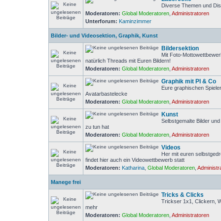
Diverse Themen und Di
Moderatoren:
Global Moderatoren
,
Administratoren
Unterforum:
Kaminzimmer
Bilder- und Videosektion, Graphik, Kunst
Bildersektion
Mit Foto-Mottowettbewer
natürlich Threads mit Euren Bildern!
Moderatoren:
Global Moderatoren
,
Administratoren
Graphik mit PI & Co
Eure graphischen Spiele
Avatarbastelecke
Moderatoren:
Global Moderatoren
,
Administratoren
Kunst
Selbstgemalte Bilder un
zu tun hat
Moderatoren:
Global Moderatoren
,
Administratoren
Videos
Her mit euren selbstged
findet hier auch ein Videowettbewerb statt
Moderatoren:
Katharina
,
Global Moderatoren
,
Administr
Manege frei
Tricks & Clicks
Trickser 1x1, Clickern, 
mehr
Moderatoren:
Global Moderatoren
,
Administratoren