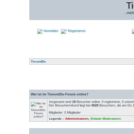
T
...meh
Anmelden
Registrieren
TierundDu
Wer ist im TierundDu-Forum online?
Insgesamt sind
18
Besucher online: 0 registrierte, 0 unsi
Der Besucherrekord liegt bei
4928
Besuchern, die am Do 14
Mitglieder: 0 Mitglieder
Legende ::
Administratoren
,
Globale Moderatoren