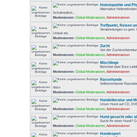
Homöopathie und Phy
Alternative Heilmethode
Schulmedizin....
Moderatoren:
Global Moderatoren
,
Administratoren
Treffpunkt, Reisen u
Verabredungen zu gem. 
Urlaub etc.
Moderatoren:
Global Moderatoren
,
Administratoren
Zucht
Von der Zuchtvorbereitu
Moderatoren:
Global Moderatoren
,
Administratoren
Mischlinge
Berichtet über Eure Liebl
Moderatoren:
Global Moderatoren
,
Administratoren
Rassehunde
Selbstverfasste Rasseb
dazu
Moderatoren:
Global Moderatoren
,
Administratoren
Hundeliteratur und M
Unser Hund auf CD, DVD
Moderatoren:
Global Moderatoren
,
Administratoren
Hund gesucht oder 
Sucht Ihr einen Hund? G
Moderatoren:
Global Moderatoren
,
Administratoren
Hundesport