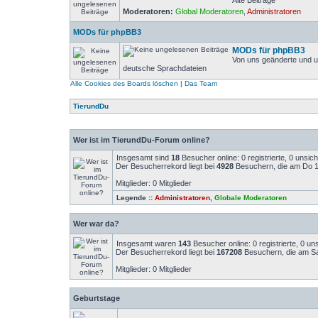
Alte Beiträge
Moderatoren:
Global Moderatoren
,
Administratoren
MODs für phpBB3
MODs für phpBB3
Von uns geänderte und u
deutsche Sprachdateien
Alle Cookies des Boards löschen
|
Das Team
TierundDu
Wer ist im TierundDu-Forum online?
Insgesamt sind
18
Besucher online: 0 registrierte, 0 unsi
Der Besucherrekord liegt bei
4928
Besuchern, die am Do 14
Mitglieder: 0 Mitglieder
Legende ::
Administratoren
,
Globale Moderatoren
Wer war da?
Insgesamt waren
143
Besucher online: 0 registrierte, 0 u
Der Besucherrekord liegt bei
167208
Besuchern, die am Sa
Mitglieder: 0 Mitglieder
Geburtstage