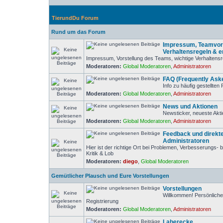
TierundDu Forum
Rund um das Forum
Impressum, Teamvors
Verhaltensregeln & er
Impressum, Vorstellung des Teams, wichtige Verhaltensr
Moderatoren:
Global Moderatoren
,
Administratoren
FAQ (Frequently Ask
Info zu häufig gestellten
Moderatoren:
Global Moderatoren
,
Administratoren
News und Aktionen
Newsticker, neueste Akti
Moderatoren:
Global Moderatoren
,
Administratoren
Feedback und direkte
Administratoren
Hier ist der richtige Ort bei Problemen, Verbesserungs
Kritik & Lob
Moderatoren:
diego
,
Global Moderatoren
Gemütlicher Plausch und Eure Vorstellungen
Vorstellungen
Willkommen! Persönliche
Registrierung
Moderatoren:
Global Moderatoren
,
Administratoren
Laberecke