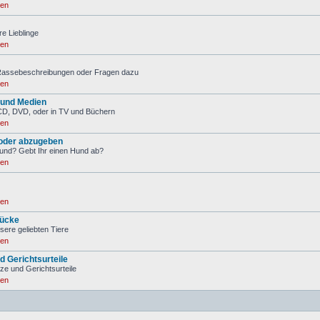
ren
re Lieblinge
ren
 Rassebeschreibungen oder Fragen dazu
ren
 und Medien
CD, DVD, oder in TV und Büchern
ren
oder abzugeben
Hund? Gebt Ihr einen Hund ab?
ren
ren
ücke
sere geliebten Tiere
ren
d Gerichtsurteile
tze und Gerichtsurteile
ren