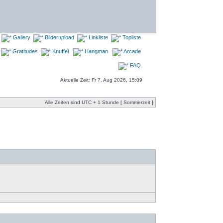
Gallery
Bilderupload
Linkliste
Topliste
Gratitudes
Knuffel
Hangman
Arcade
FAQ
Aktuelle Zeit: Fr 7. Aug 2026, 15:09
Alle Zeiten sind UTC + 1 Stunde [ Sommerzeit ]