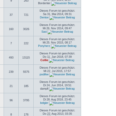
9
263
Bordertier
Dieses Forum ist geschützt.
Sa 31. Mai 2014, 09:31
37
721
Denise
Dieses Forum ist geschützt.
Mi 26. Nov 2014, 09:47
160
3026
Sasi
Dieses Forum ist geschützt.
Mi 25. Nov 2015, 08:17
7
222
Ponyherz
Dieses Forum ist geschützt.
Do 11. Jan 2018, 07:39
493
13115
Collie
Dieses Forum ist geschützt.
Mi 22. Jul 2015, 17:57
239
5575
podifee
Dieses Forum ist geschützt.
Di 24. Jun 2014, 19:51
21
185
dampfi
Dieses Forum ist geschützt.
Di 28. Aug 2018, 23:45
96
3795
belgier
Dieses Forum ist geschützt.
Do 22. Aug 2013, 03:35
8
176