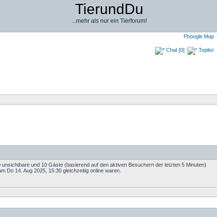
TierundDu
...mehr als nur ein Tierforum!
Phoogle Map
Chat [0]
Toplist
 0 unsichtbare und 10 Gäste (basierend auf den aktiven Besuchern der letzten 5 Minuten)
m Do 14. Aug 2025, 15:30 gleichzeitig online waren.