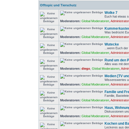
Offtopic und Tierschutz
Wolke 7
Euch hat etwas so
Moderatoren:
Global Moderatoren
,
Administrato
Kummerkaste
Was bedrückt Eu
Moderatoren:
Global Moderatoren
,
Administrato
Wutecke
...wenn Euch der 
Moderatoren:
Global Moderatoren
,
Administrato
Rund um den 
Alles was mit de
Moderatoren:
diego
,
Global Moderatoren
,
Admin
Medien [TV un
Wissenswertes u
Moderatoren:
Global Moderatoren
,
Administrato
Familie und Fre
Familie, Bastele
Moderatoren:
Global Moderatoren
,
Administrato
Haus, Wohnung
Diskussionen und
Moderatoren:
Global Moderatoren
,
Administrato
Kochen und B
Leckeres aus der