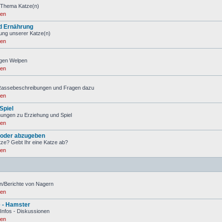
 Thema Katze(n)
ren
d Ernährung
ung unserer Katze(n)
ren
igen Welpen
ren
 Rassebeschreibungen und Fragen dazu
ren
Spiel
ungen zu Erziehung und Spiel
ren
 oder abzugeben
tze? Gebt Ihr eine Katze ab?
ren
n/Berichte von Nagern
ren
e - Hamster
 Infos - Diskussionen
ren