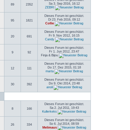
Sa 3. Sep 2016, 16:12
89
2352
ZEBRI
Dieses Forum ist geschützt.
Di 23. Feb 2016, 09:12
95
1821
Collie
Dieses Forum ist geschützt.
Fr 9. Nov 2012, 16:15
20
691
Candy
Dieses Forum ist geschützt.
Fr 1. Jun 2012, 23:47
9
92
Finja & Bijou
Dieses Forum ist geschützt.
Do 17. Dez 2015, 01:18
12
111
marta
Dieses Forum ist geschützt.
Do 9. Okt 2014, 23:48
30
392
anoli
Dieses Forum ist geschützt.
Sa 2. Jul 2011, 19:43
8
166
Kullerkeks
Dieses Forum ist geschützt.
So 6. Jul 2014, 08:59
26
334
Melimaus