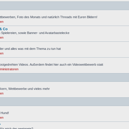
ttbewerben, Foto des Monats und natürlich Threads mit Euren Bildern!
ren
 & Co
 Spielereien, sowie Banner- und Avatarbastelecke
ren
lder und alles was mit dem Thema zu tun hat
ren
lbstgedrehten Videos. Außerdem findet hier auch ein Videowettbewerb statt
ministratoren
s
ickern, Wettbewerbe und vieles mehr
ren
 Hund!
ren
?
 für mich der geeignete?