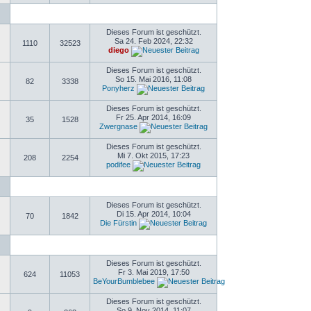
Dieses Forum ist geschützt.
Sa 24. Feb 2024, 22:32
1110
32523
diego
Dieses Forum ist geschützt.
So 15. Mai 2016, 11:08
82
3338
Ponyherz
Dieses Forum ist geschützt.
Fr 25. Apr 2014, 16:09
35
1528
Zwergnase
Dieses Forum ist geschützt.
Mi 7. Okt 2015, 17:23
208
2254
podifee
Dieses Forum ist geschützt.
Di 15. Apr 2014, 10:04
70
1842
Die Fürstin
Dieses Forum ist geschützt.
Fr 3. Mai 2019, 17:50
624
11053
BeYourBumblebee
Dieses Forum ist geschützt.
So 9. Nov 2014, 11:07