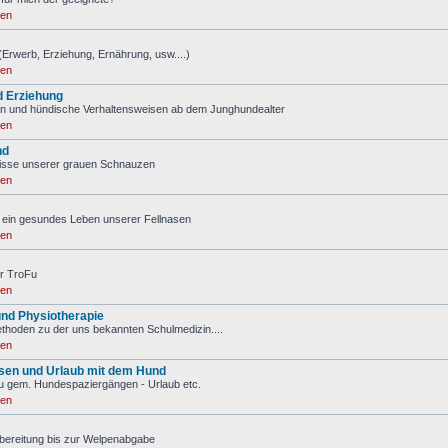
ren
(Erwerb, Erziehung, Ernährung, usw....)
ren
d Erziehung
n und hündische Verhaltensweisen ab dem Junghundealter
ren
nd
nisse unserer grauen Schnauzen
ren
ür ein gesundes Leben unserer Fellnasen
ren
r TroFu
ren
nd Physiotherapie
ethoden zu der uns bekannten Schulmedizin....
ren
isen und Urlaub mit dem Hund
u gem. Hundespaziergängen - Urlaub etc.
ren
bereitung bis zur Welpenabgabe