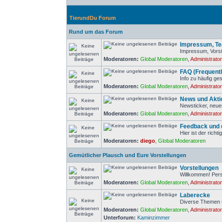
TierundDu Forum
Rund um das Forum
Impressum, Tea
Impressum, Vorst
Moderatoren:
Global Moderatoren
,
Administrato
FAQ (Frequent
Info zu häufig ge
Moderatoren:
Global Moderatoren
,
Administrato
News und Akti
Newsticker, neue
Moderatoren:
Global Moderatoren
,
Administrato
Feedback und d
Hier ist der rich
Moderatoren:
diego
,
Global Moderatoren
Gemütlicher Plausch und Eure Vorstellungen
Vorstellungen
Willkommen! Pers
Moderatoren:
Global Moderatoren
,
Administrato
Laberecke
Diverse Themen 
Moderatoren:
Global Moderatoren
,
Administrato
Unterforum:
Kaminzimmer