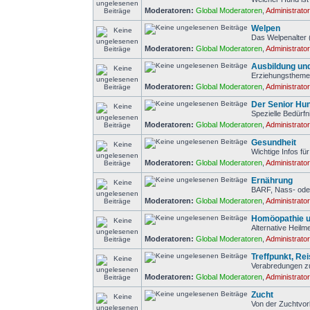
Moderatoren:
Global Moderatoren
,
Administrato
Welpen
Das Welpenalter 
Moderatoren:
Global Moderatoren
,
Administrato
Ausbildung un
Erziehungstheme
Moderatoren:
Global Moderatoren
,
Administrato
Der Senior Hu
Spezielle Bedürf
Moderatoren:
Global Moderatoren
,
Administrato
Gesundheit
Wichtige Infos f
Moderatoren:
Global Moderatoren
,
Administrato
Ernährung
BARF, Nass- ode
Moderatoren:
Global Moderatoren
,
Administrato
Homöopathie u
Alternative Heilm
Moderatoren:
Global Moderatoren
,
Administrato
Treffpunkt, Re
Verabredungen z
Moderatoren:
Global Moderatoren
,
Administrato
Zucht
Von der Zuchtvor