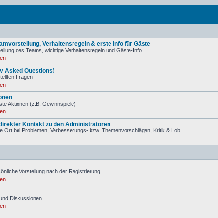
mvorstellung, Verhaltensregeln & erste Info für Gäste
ellung des Teams, wichtige Verhaltensregeln und Gäste-Info
ren
ly Asked Questions)
stellten Fragen
ren
onen
ste Aktionen (z.B. Gewinnspiele)
ren
irekter Kontakt zu den Administratoren
tige Ort bei Problemen, Verbesserungs- bzw. Themenvorschlägen, Kritik & Lob
önliche Vorstellung nach der Registrierung
ren
und Diskussionen
ren