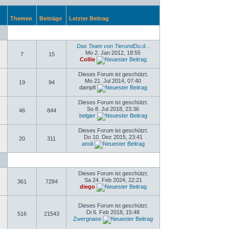
Themen
Beiträge
Letzter Beitrag
Das Team von TierundDu.d...
Mo 2. Jan 2012, 18:55
7
15
Collie
Dieses Forum ist geschützt.
Mo 21. Jul 2014, 07:40
19
94
dampfi
Dieses Forum ist geschützt.
So 8. Jul 2018, 23:36
46
844
belgier
Dieses Forum ist geschützt.
Do 10. Dez 2015, 23:41
20
311
anoli
Dieses Forum ist geschützt.
Sa 24. Feb 2024, 22:21
361
7284
diego
Dieses Forum ist geschützt.
Di 6. Feb 2018, 15:48
516
21543
Zwergnase