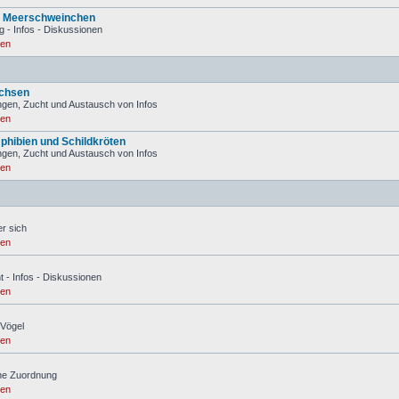
d Meerschweinchen
g - Infos - Diskussionen
ren
Echsen
gen, Zucht und Austausch von Infos
ren
phibien und Schildkröten
gen, Zucht und Austausch von Infos
ren
er sich
ren
t - Infos - Diskussionen
ren
 Vögel
ren
hne Zuordnung
ren