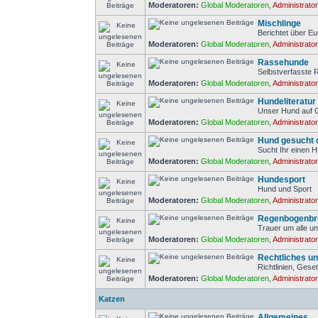
Moderatoren:
Global Moderatoren
,
Administrato
Mischlinge
Berichtet über Eu
Moderatoren:
Global Moderatoren
,
Administrato
Rassehunde
Selbstverfasste
Moderatoren:
Global Moderatoren
,
Administrato
Hundeliteratur
Unser Hund auf 
Moderatoren:
Global Moderatoren
,
Administrato
Hund gesucht 
Sucht Ihr einen 
Moderatoren:
Global Moderatoren
,
Administrato
Hundesport
Hund und Sport
Moderatoren:
Global Moderatoren
,
Administrato
Regenbogenbr
Trauer um alle un
Moderatoren:
Global Moderatoren
,
Administrato
Rechtliches un
Richtlinien, Gese
Moderatoren:
Global Moderatoren
,
Administrato
Katzen
Allgemeines