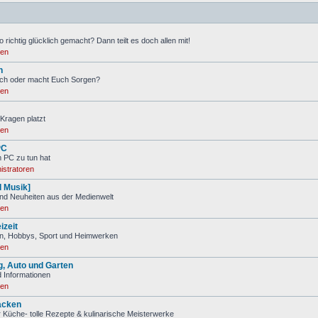
 richtig glücklich gemacht? Dann teilt es doch allen mit!
ren
n
ch oder macht Euch Sorgen?
ren
Kragen platzt
ren
PC
m PC zu tun hat
istratoren
d Musik]
nd Neuheiten aus der Medienwelt
ren
izeit
ien, Hobbys, Sport und Heimwerken
ren
, Auto und Garten
 Informationen
ren
acken
 Küche- tolle Rezepte & kulinarische Meisterwerke