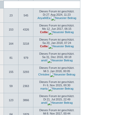
Dieses Forum ist geschützt.
Di 27. Aug 2024, 11:23
23
545
Anya66Ea
Dieses Forum ist geschützt.
Mo 12. Jun 2017, 06:15
153
4326
Collie
Dieses Forum ist geschützt.
Sa 20. Jan 2018, 07:24
164
3218
Collie
Dieses Forum ist geschützt.
Sa 31. Dez 2016, 00:18
81
979
anoli
Dieses Forum ist geschützt.
Mi 3. Jan 2018, 00:05
155
3293
Christine
Dieses Forum ist geschützt.
Fr 6. Nov 2015, 00:30
59
2363
marta
Dieses Forum ist geschützt.
Di 21. Jul 2015, 22:49
123
3866
anoli
Dieses Forum ist geschützt.
Mi 8. Nov 2017, 00:44
64
1829