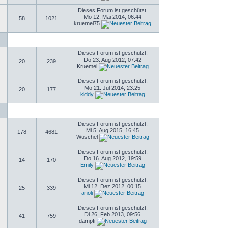
Dieses Forum ist geschützt.
Mo 12. Mai 2014, 06:44
58
1021
kruemel75
Dieses Forum ist geschützt.
Do 23. Aug 2012, 07:42
20
239
Kruemel
Dieses Forum ist geschützt.
Mo 21. Jul 2014, 23:25
20
177
kiddy
Dieses Forum ist geschützt.
Mi 5. Aug 2015, 16:45
178
4681
Wuschel
Dieses Forum ist geschützt.
Do 16. Aug 2012, 19:59
14
170
Emily
Dieses Forum ist geschützt.
Mi 12. Dez 2012, 00:15
25
339
anoli
Dieses Forum ist geschützt.
Di 26. Feb 2013, 09:56
41
759
dampfi