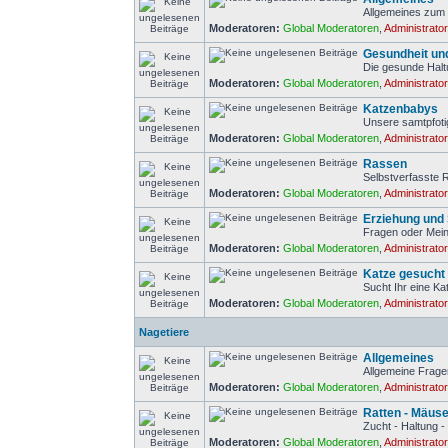
Allgemeines zum
Moderatoren:
Global Moderatoren
,
Administrato
Gesundheit un
Die gesunde Halt
Moderatoren:
Global Moderatoren
,
Administrato
Katzenbabys
Unsere samtpfot
Moderatoren:
Global Moderatoren
,
Administrato
Rassen
Selbstverfasste
Moderatoren:
Global Moderatoren
,
Administrato
Erziehung und 
Fragen oder Mein
Moderatoren:
Global Moderatoren
,
Administrato
Katze gesucht
Sucht Ihr eine Ka
Moderatoren:
Global Moderatoren
,
Administrato
Nagetiere
Allgemeines
Allgemeine Frage
Moderatoren:
Global Moderatoren
,
Administrato
Ratten - Mäus
Zucht - Haltung -
Moderatoren:
Global Moderatoren
,
Administrato