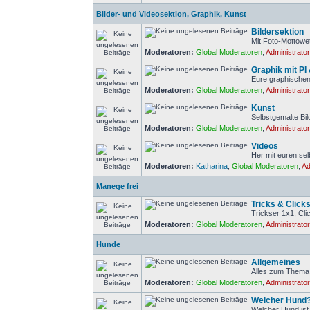
Bilder- und Videosektion, Graphik, Kunst
Bildersektion
Mit Foto-Mottowe
Moderatoren:
Global Moderatoren
,
Administrato
Graphik mit PI
Eure graphischen
Moderatoren:
Global Moderatoren
,
Administrato
Kunst
Selbstgemalte Bi
Moderatoren:
Global Moderatoren
,
Administrato
Videos
Her mit euren se
Moderatoren:
Katharina
,
Global Moderatoren
,
Ad
Manege frei
Tricks & Click
Trickser 1x1, Cl
Moderatoren:
Global Moderatoren
,
Administrato
Hunde
Allgemeines
Alles zum Thema
Moderatoren:
Global Moderatoren
,
Administrato
Welcher Hund
Welcher Hund ist