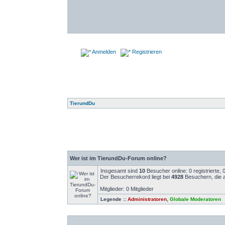
Anmelden
Registrieren
TierundDu
Wer ist im TierundDu-Forum online?
Insgesamt sind
10
Besucher online: 0 registrierte,
Der Besucherrekord liegt bei
4928
Besuchern, die a
Mitglieder: 0 Mitglieder
Legende ::
Administratoren
,
Globale Moderatoren