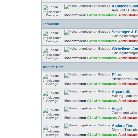
Kaninchen un
Aufzucht - Haltun
Moderatoren:
Global Moderatoren
,
Administrato
Terraristik
Schlangen & 
Haltungsbedingun
Moderatoren:
Global Moderatoren
,
Administrato
Wirbellose, Am
Haltungsbedingun
Moderatoren:
Global Moderatoren
,
Administrato
Andere Tiere
Pferde
Pferdenarren unt
Moderatoren:
Global Moderatoren
,
Administrato
Aquaristik
Haltung - Aufzuch
Moderatoren:
Global Moderatoren
,
Administrato
Vögel
Zahme und wilde
Moderatoren:
Global Moderatoren
,
Administrato
Andere Tiere
Diverse Tiere o
Moderatoren:
Global Moderatoren
,
Administrato