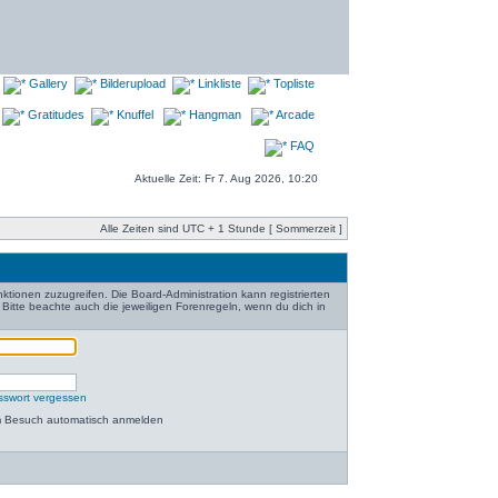
Gallery
Bilderupload
Linkliste
Topliste
Gratitudes
Knuffel
Hangman
Arcade
FAQ
Aktuelle Zeit: Fr 7. Aug 2026, 10:20
Alle Zeiten sind UTC + 1 Stunde [ Sommerzeit ]
nktionen zuzugreifen. Die Board-Administration kann registrierten
itte beachte auch die jeweiligen Forenregeln, wenn du dich in
sswort vergessen
m Besuch automatisch anmelden