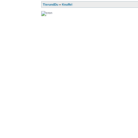
TierundDu
»
Knuffel