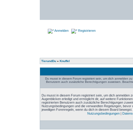
Anmelden
Registrieren
TierundDu
»
Knuffel
Du musst in diesem Forum registriert sein, um dich anmelden zu 
Benutzern auch zusätzliche Berechtigungen zuweisen. Beachte 
Du musst in diesem Forum registriert sein, um dich anmelden zu
Augenblicken erledigt und ermöglicht dir, auf weitere Funktione
registrierten Benutzern auch zusätzliche Berechtigungen zuwei
Nutzungsbedingungen und die verwandten Regelungen, bevor du d
jeweiligen Forenregeln, wenn du dich in diesem Board bewegst.
Nutzungsbedingungen
|
Datensc