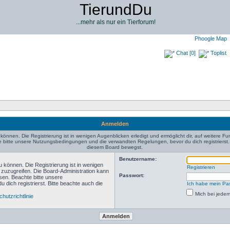
TierundDu
...mehr als nur ein Tierforum!
Phoogle Map
Chat [0]
Toplist
Anmelden
können. Die Registrierung ist in wenigen Augenblicken erledigt und ermöglicht dir, auf weitere Fu
bitte unsere Nutzungsbedingungen und die verwandten Regelungen, bevor du dich registrierst. B
diesem Board bewegst.
Benutzername:
 können. Die Registrierung ist in wenigen
Registrieren
n zuzugreifen. Die Board-Administration kann
Passwort:
sen. Beachte bitte unsere
ich registrierst. Bitte beachte auch die
Ich habe mein Pa
Mich bei jede
hutzrichtlinie