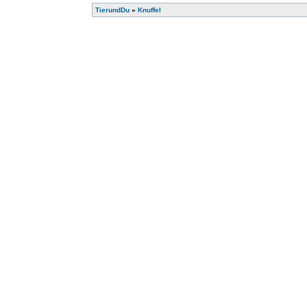
TierundDu
»
Knuffel