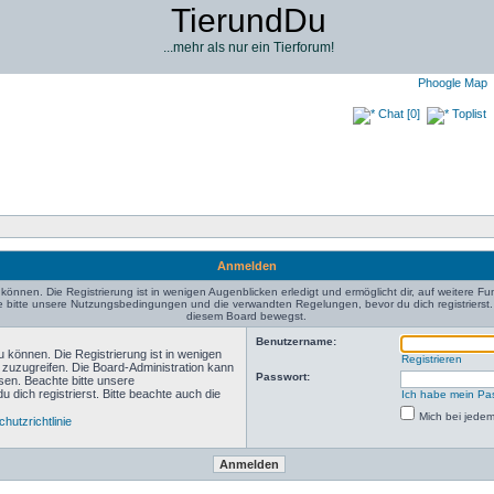
TierundDu
...mehr als nur ein Tierforum!
Phoogle Map
Chat [0]
Toplist
Anmelden
können. Die Registrierung ist in wenigen Augenblicken erledigt und ermöglicht dir, auf weitere Fu
bitte unsere Nutzungsbedingungen und die verwandten Regelungen, bevor du dich registrierst. B
diesem Board bewegst.
Benutzername:
 können. Die Registrierung ist in wenigen
Registrieren
n zuzugreifen. Die Board-Administration kann
Passwort:
sen. Beachte bitte unsere
ich registrierst. Bitte beachte auch die
Ich habe mein Pa
Mich bei jede
hutzrichtlinie