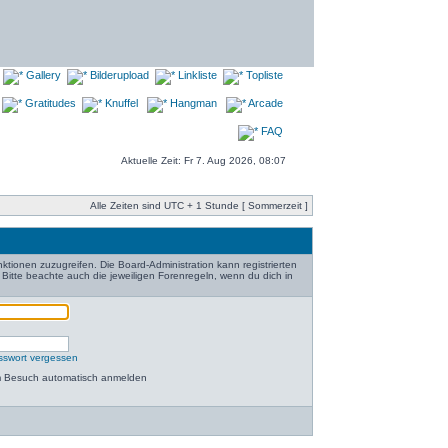
Gallery
Bilderupload
Linkliste
Topliste
Gratitudes
Knuffel
Hangman
Arcade
FAQ
Aktuelle Zeit: Fr 7. Aug 2026, 08:07
Alle Zeiten sind UTC + 1 Stunde [ Sommerzeit ]
nktionen zuzugreifen. Die Board-Administration kann registrierten
itte beachte auch die jeweiligen Forenregeln, wenn du dich in
sswort vergessen
m Besuch automatisch anmelden