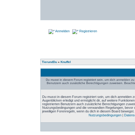
Anmelden
Registrieren
TierundDu
»
Knuffel
Du musst in diesem Forum registriert sein, um dich anmelden zu 
Benutzern auch zusätzliche Berechtigungen zuweisen. Beachte 
Du musst in diesem Forum registriert sein, um dich anmelden zu
Augenblicken erledigt und ermöglicht dir, auf weitere Funktione
registrierten Benutzern auch zusätzliche Berechtigungen zuwei
Nutzungsbedingungen und die verwandten Regelungen, bevor du d
jeweiligen Forenregeln, wenn du dich in diesem Board bewegst.
Nutzungsbedingungen
|
Datensc