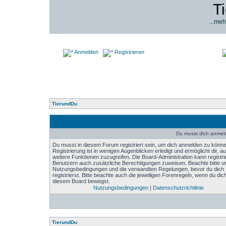
T
...meh
Anmelden
Registrieren
TierundDu
Du musst dich anmel
Du musst in diesem Forum registriert sein, um dich anmelden zu könne
Registrierung ist in wenigen Augenblicken erledigt und ermöglicht dir, au
weitere Funktionen zuzugreifen. Die Board-Administration kann registri
Benutzern auch zusätzliche Berechtigungen zuweisen. Beachte bitte u
Nutzungsbedingungen und die verwandten Regelungen, bevor du dich
registrierst. Bitte beachte auch die jeweiligen Forenregeln, wenn du dich
diesem Board bewegst.
Nutzungsbedingungen
|
Datenschutzrichtlinie
TierundDu