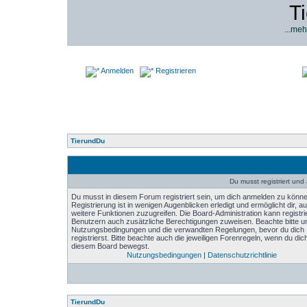
T
...meh
Anmelden
Registrieren
TierundDu
Du musst registriert un
Du musst in diesem Forum registriert sein, um dich anmelden zu könne
Registrierung ist in wenigen Augenblicken erledigt und ermöglicht dir, au
weitere Funktionen zuzugreifen. Die Board-Administration kann registri
Benutzern auch zusätzliche Berechtigungen zuweisen. Beachte bitte u
Nutzungsbedingungen und die verwandten Regelungen, bevor du dich
registrierst. Bitte beachte auch die jeweiligen Forenregeln, wenn du dich
diesem Board bewegst.
Nutzungsbedingungen
|
Datenschutzrichtlinie
TierundDu