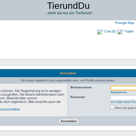
TierundDu
...mehr als nur ein Tierforum!
Phoogle Map
Chat [0]
Toplist
Anmelden
Du musst registriert und angemeldet sein, um Profile anzuschauen.
Benutzername:
 können. Die Registrierung ist in wenigen
Registrieren
n zuzugreifen. Die Board-Administration kann
Passwort:
sen. Beachte bitte unsere
ich registrierst. Bitte beachte auch die
Ich habe mein Pa
Mich bei jede
hutzrichtlinie