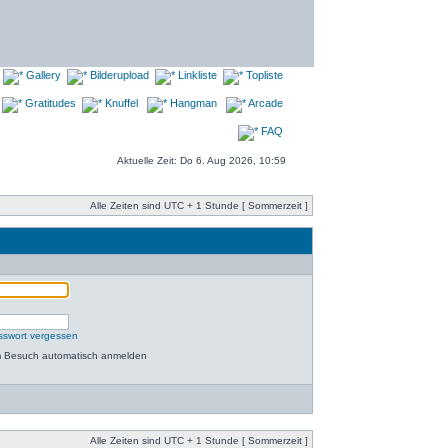
Gallery
Bilderupload
Linkliste
Topliste
Gratitudes
Knuffel
Hangman
Arcade
FAQ
Aktuelle Zeit: Do 6. Aug 2026, 10:59
Alle Zeiten sind UTC + 1 Stunde [ Sommerzeit ]
sswort vergessen
m Besuch automatisch anmelden
Alle Zeiten sind UTC + 1 Stunde [ Sommerzeit ]