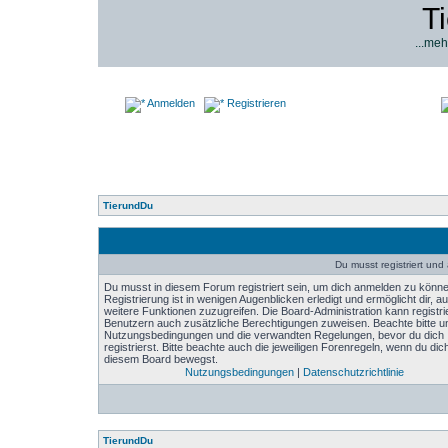
T
...meh
Anmelden
Registrieren
TierundDu
Du musst registriert un
Du musst in diesem Forum registriert sein, um dich anmelden zu könne
Registrierung ist in wenigen Augenblicken erledigt und ermöglicht dir, au
weitere Funktionen zuzugreifen. Die Board-Administration kann registri
Benutzern auch zusätzliche Berechtigungen zuweisen. Beachte bitte u
Nutzungsbedingungen und die verwandten Regelungen, bevor du dich
registrierst. Bitte beachte auch die jeweiligen Forenregeln, wenn du dich
diesem Board bewegst.
Nutzungsbedingungen
|
Datenschutzrichtlinie
TierundDu