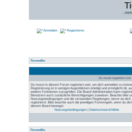
T
...meh
Anmelden
Registrieren
TierundDu
Du musst registriert un
Du musst in diesem Forum registriert sein, um dich anmelden zu könne
Registrierung ist in wenigen Augenblicken erledigt und ermöglicht dir, au
weitere Funktionen zuzugreifen. Die Board-Administration kann registri
Benutzern auch zusätzliche Berechtigungen zuweisen. Beachte bitte u
Nutzungsbedingungen und die verwandten Regelungen, bevor du dich
registrierst. Bitte beachte auch die jeweiligen Forenregeln, wenn du dich
diesem Board bewegst.
Nutzungsbedingungen
|
Datenschutzrichtlinie
TierundDu