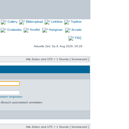
Gallery
Bilderupload
Linkliste
Topliste
Gratitudes
Knuffel
Hangman
Arcade
FAQ
Aktuelle Zeit: Sa 8. Aug 2026, 05:29
Alle Zeiten sind UTC + 1 Stunde [ Sommerzeit ]
sswort vergessen
m Besuch automatisch anmelden
Alle Zeiten sind UTC + 1 Stunde [ Sommerzeit ]