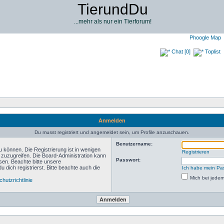
TierundDu
...mehr als nur ein Tierforum!
Phoogle Map
Chat [0]
Toplist
Anmelden
Du musst registriert und angemeldet sein, um Profile anzuschauen.
Benutzername:
 können. Die Registrierung ist in wenigen
Registrieren
n zuzugreifen. Die Board-Administration kann
Passwort:
sen. Beachte bitte unsere
ich registrierst. Bitte beachte auch die
Ich habe mein Pa
Mich bei jede
hutzrichtlinie