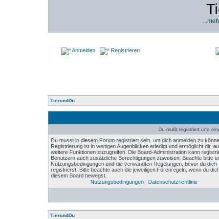
T
...meh
Anmelden
Registrieren
TierundDu
Du mußt registriert und ei
Du musst in diesem Forum registriert sein, um dich anmelden zu könne
Registrierung ist in wenigen Augenblicken erledigt und ermöglicht dir, au
weitere Funktionen zuzugreifen. Die Board-Administration kann registri
Benutzern auch zusätzliche Berechtigungen zuweisen. Beachte bitte u
Nutzungsbedingungen und die verwandten Regelungen, bevor du dich
registrierst. Bitte beachte auch die jeweiligen Forenregeln, wenn du dich
diesem Board bewegst.
Nutzungsbedingungen
|
Datenschutzrichtlinie
TierundDu