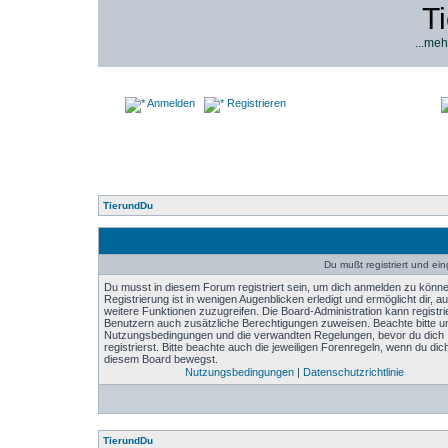
T
...meh
Anmelden
Registrieren
TierundDu
Du mußt registriert und ei
Du musst in diesem Forum registriert sein, um dich anmelden zu könne
Registrierung ist in wenigen Augenblicken erledigt und ermöglicht dir, au
weitere Funktionen zuzugreifen. Die Board-Administration kann registri
Benutzern auch zusätzliche Berechtigungen zuweisen. Beachte bitte u
Nutzungsbedingungen und die verwandten Regelungen, bevor du dich
registrierst. Bitte beachte auch die jeweiligen Forenregeln, wenn du dich
diesem Board bewegst.
Nutzungsbedingungen
|
Datenschutzrichtlinie
TierundDu