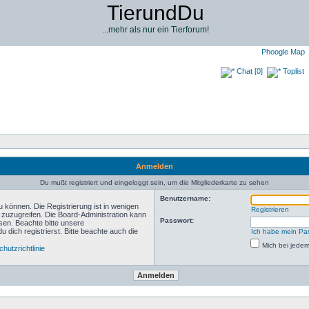
TierundDu
...mehr als nur ein Tierforum!
Phoogle Map
Chat [0]
Toplist
Anmelden
Du mußt registriert und eingeloggt sein, um die Mitgliederkarte zu sehen
Benutzername:
 können. Die Registrierung ist in wenigen
Registrieren
n zuzugreifen. Die Board-Administration kann
Passwort:
sen. Beachte bitte unsere
ich registrierst. Bitte beachte auch die
Ich habe mein Pa
Mich bei jede
hutzrichtlinie