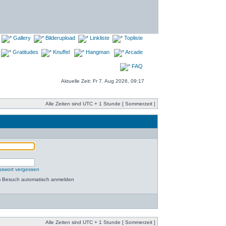
Gallery
Bilderupload
Linkliste
Topliste
Gratitudes
Knuffel
Hangman
Arcade
FAQ
Aktuelle Zeit: Fr 7. Aug 2026, 09:17
Alle Zeiten sind UTC + 1 Stunde [ Sommerzeit ]
sswort vergessen
m Besuch automatisch anmelden
Alle Zeiten sind UTC + 1 Stunde [ Sommerzeit ]