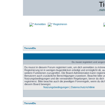
T
...meh
Anmelden
Registrieren
TierundDu
Du musst registriert und angeme
Du musst in diesem Forum registriert sein, um dich anmelden zu könne
Registrierung ist in wenigen Augenblicken erledigt und ermöglicht dir, au
weitere Funktionen zuzugreifen. Die Board-Administration kann registri
Benutzern auch zusätzliche Berechtigungen zuweisen. Beachte bitte u
Nutzungsbedingungen und die verwandten Regelungen, bevor du dich
registrierst. Bitte beachte auch die jeweiligen Forenregeln, wenn du dich
diesem Board bewegst.
Nutzungsbedingungen
|
Datenschutzrichtlinie
TierundDu