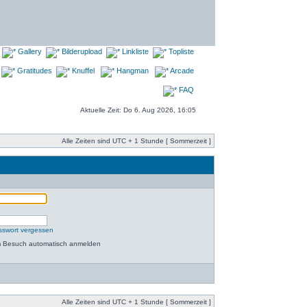
Gallery
Bilderupload
Linkliste
Topliste
Gratitudes
Knuffel
Hangman
Arcade
FAQ
Aktuelle Zeit: Do 6. Aug 2026, 16:05
Alle Zeiten sind UTC + 1 Stunde [ Sommerzeit ]
sswort vergessen
m Besuch automatisch anmelden
Alle Zeiten sind UTC + 1 Stunde [ Sommerzeit ]