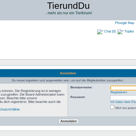
TierundDu
...mehr als nur ein Tierforum!
Phoogle Map
Chat [0]
Toplist
Anmelden
Du musst registriert und angemeldet sein, um auf die Mitgliederliste zuzugreifen.
Benutzername:
 können. Die Registrierung ist in wenigen
Registrieren
n zuzugreifen. Die Board-Administration kann
Passwort:
sen. Beachte bitte unsere
ich registrierst. Bitte beachte auch die
Ich habe mein Pa
Mich bei jede
hutzrichtlinie