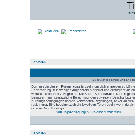
T
...meh
Anmelden
Registrieren
TierundDu
Du musst registriert und angeme
Du musst in diesem Forum registriert sein, um dich anmelden zu könne
Registrierung ist in wenigen Augenblicken erledigt und ermöglicht dir, au
weitere Funktionen zuzugreifen. Die Board-Administration kann registri
Benutzern auch zusätzliche Berechtigungen zuweisen. Beachte bitte u
Nutzungsbedingungen und die verwandten Regelungen, bevor du dich
registrierst. Bitte beachte auch die jeweiligen Forenregeln, wenn du dich
diesem Board bewegst.
Nutzungsbedingungen
|
Datenschutzrichtlinie
TierundDu