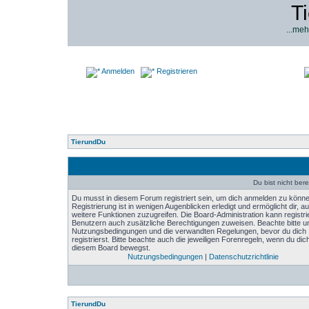
T
...meh
Anmelden
Registrieren
TierundDu
Du bist nicht bere
Du musst in diesem Forum registriert sein, um dich anmelden zu könne
Registrierung ist in wenigen Augenblicken erledigt und ermöglicht dir, au
weitere Funktionen zuzugreifen. Die Board-Administration kann registri
Benutzern auch zusätzliche Berechtigungen zuweisen. Beachte bitte u
Nutzungsbedingungen und die verwandten Regelungen, bevor du dich
registrierst. Bitte beachte auch die jeweiligen Forenregeln, wenn du dich
diesem Board bewegst.
Nutzungsbedingungen
|
Datenschutzrichtlinie
TierundDu