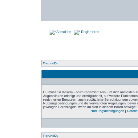
Anmelden
Registrieren
TierundDu
Du musst in diesem Forum registriert sein, um dich anmelden zu
Augenblicken erledigt und ermöglicht dir, auf weitere Funktione
registrierten Benutzern auch zusätzliche Berechtigungen zuwei
Nutzungsbedingungen und die verwandten Regelungen, bevor du d
jeweiligen Forenregeln, wenn du dich in diesem Board bewegst.
Nutzungsbedingungen
|
Datensc
TierundDu