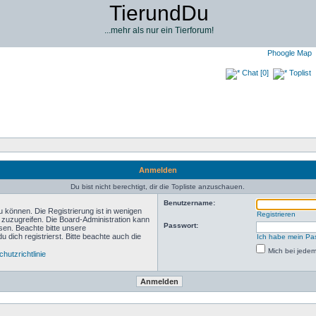
TierundDu
...mehr als nur ein Tierforum!
Phoogle Map
Chat [0]
Toplist
Anmelden
Du bist nicht berechtigt, dir die Topliste anzuschauen.
Benutzername:
 können. Die Registrierung ist in wenigen
Registrieren
n zuzugreifen. Die Board-Administration kann
Passwort:
sen. Beachte bitte unsere
ich registrierst. Bitte beachte auch die
Ich habe mein Pa
Mich bei jede
hutzrichtlinie