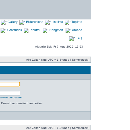
Gallery
Bilderupload
Linkliste
Topliste
Gratitudes
Knuffel
Hangman
Arcade
FAQ
Aktuelle Zeit: Fr 7. Aug 2026, 15:53
Alle Zeiten sind UTC + 1 Stunde [ Sommerzeit ]
sswort vergessen
m Besuch automatisch anmelden
Alle Zeiten sind UTC + 1 Stunde [ Sommerzeit ]