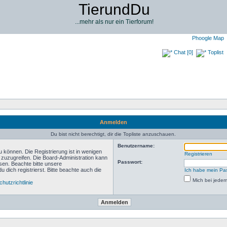
TierundDu
...mehr als nur ein Tierforum!
Phoogle Map
Chat [0]
Toplist
Anmelden
Du bist nicht berechtigt, dir die Topliste anzuschauen.
Benutzername:
 können. Die Registrierung ist in wenigen
Registrieren
n zuzugreifen. Die Board-Administration kann
Passwort:
sen. Beachte bitte unsere
ich registrierst. Bitte beachte auch die
Ich habe mein Pa
Mich bei jede
hutzrichtlinie