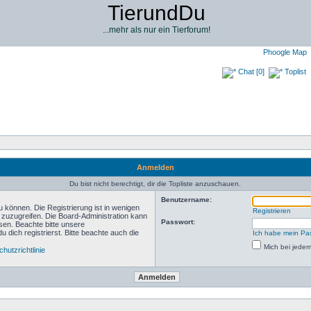
TierundDu
...mehr als nur ein Tierforum!
Phoogle Map
Chat [0]
Toplist
Anmelden
Du bist nicht berechtigt, dir die Topliste anzuschauen.
Benutzername:
 können. Die Registrierung ist in wenigen
Registrieren
n zuzugreifen. Die Board-Administration kann
Passwort:
sen. Beachte bitte unsere
ich registrierst. Bitte beachte auch die
Ich habe mein Pa
Mich bei jede
hutzrichtlinie