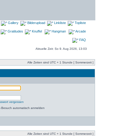
Gallery
Bilderupload
Linkliste
Topliste
Gratitudes
Knuffel
Hangman
Arcade
FAQ
Aktuelle Zeit: So 9. Aug 2026, 13:03
Alle Zeiten sind UTC + 1 Stunde [ Sommerzeit ]
sswort vergessen
m Besuch automatisch anmelden
Alle Zeiten sind UTC + 1 Stunde [ Sommerzeit ]