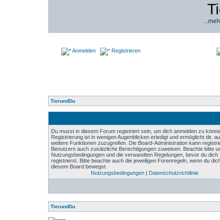
T
...meh
Anmelden
Registrieren
TierundDu
Du musst in diesem Forum registriert sein, um dich anmelden zu könne
Registrierung ist in wenigen Augenblicken erledigt und ermöglicht dir, au
weitere Funktionen zuzugreifen. Die Board-Administration kann registri
Benutzern auch zusätzliche Berechtigungen zuweisen. Beachte bitte u
Nutzungsbedingungen und die verwandten Regelungen, bevor du dich
registrierst. Bitte beachte auch die jeweiligen Forenregeln, wenn du dich
diesem Board bewegst.
Nutzungsbedingungen
|
Datenschutzrichtlinie
TierundDu