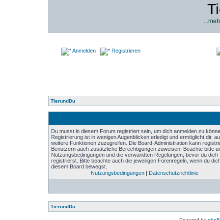
T
...meh
Anmelden
Registrieren
TierundDu
Du musst in diesem Forum registriert sein, um dich anmelden zu könne
Registrierung ist in wenigen Augenblicken erledigt und ermöglicht dir, au
weitere Funktionen zuzugreifen. Die Board-Administration kann registri
Benutzern auch zusätzliche Berechtigungen zuweisen. Beachte bitte u
Nutzungsbedingungen und die verwandten Regelungen, bevor du dich
registrierst. Bitte beachte auch die jeweiligen Forenregeln, wenn du dich
diesem Board bewegst.
Nutzungsbedingungen
|
Datenschutzrichtlinie
TierundDu
Powered by
php