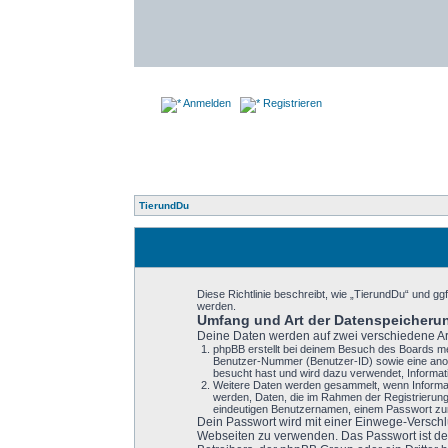
Anmelden
Registrieren
TierundDu
Diese Richtlinie beschreibt, wie „TierundDu“ und 
werden.
Umfang und Art der Datenspeicheru
Deine Daten werden auf zwei verschiedene A
phpBB erstellt bei deinem Besuch des Boards meh
Benutzer-Nummer (Benutzer-ID) sowie eine anon
besucht hast und wird dazu verwendet, Informat
Weitere Daten werden gesammelt, wenn Informatio
werden, Daten, die im Rahmen der Registrierung
eindeutigen Benutzernamen, einem Passwort zur
Dein Passwort wird mit einer Einwege-Verschlü
Webseiten zu verwenden. Das Passwort ist dei