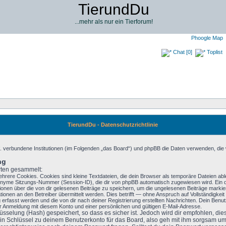
TierundDu
...mehr als nur ein Tierforum!
Phoogle Map
Chat [0]
Toplist
TierundDu - Datenschutzrichtlinie
ggf. verbundene Institutionen (im Folgenden „das Board“) und phpBB die Daten verwenden, 
ng
rten gesammelt:
rere Cookies. Cookies sind kleine Textdateien, die dein Browser als temporäre Dateien able
yme Sitzungs-Nummer (Session-ID), die dir von phpBB automatisch zugewiesen wird. Ein dri
ionen über die von dir gelesenen Beiträge zu speichern, um die ungelesenen Beiträge marki
nen an den Betreiber übermittelt werden. Dies betrifft — ohne Anspruch auf Vollständigkeit —
 erfasst werden und die von dir nach deiner Registrierung erstellten Nachrichten. Dein Ben
 Anmeldung mit diesem Konto und einer persönlichen und gültigen E-Mail-Adresse.
sselung (Hash) gespeichert, so dass es sicher ist. Jedoch wird dir empfohlen, dies
n Schlüssel zu deinem Benutzerkonto für das Board, also geh mit ihm sorgsam um.