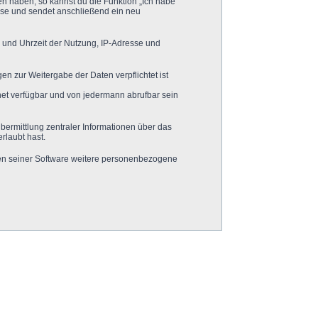
en haben, so kannst du die Funktion „Ich habe
se und sendet anschließend ein neu
 und Uhrzeit der Nutzung, IP-Adresse und
en zur Weitergabe der Daten verpflichtet ist
net verfügbar und von jedermann abrufbar sein
bermittlung zentraler Informationen über das
rlaubt hast.
chen seiner Software weitere personenbezogene