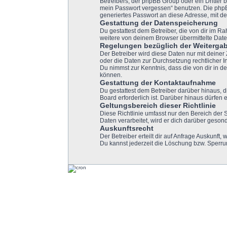
Betreibers, der phpBB Group oder ein Dritter 
mein Passwort vergessen“ benutzen. Die php
generiertes Passwort an diese Adresse, mit d
Gestattung der Datenspeicherung
Du gestattest dem Betreiber, die von dir im 
weitere von deinem Browser übermittelte Date
Regelungen bezüglich der Weitergab
Der Betreiber wird diese Daten nur mit deiner
oder die Daten zur Durchsetzung rechtlicher In
Du nimmst zur Kenntnis, dass die von dir in 
können.
Gestattung der Kontaktaufnahme
Du gestattest dem Betreiber darüber hinaus, d
Board erforderlich ist. Darüber hinaus dürfen 
Geltungsbereich dieser Richtlinie
Diese Richtlinie umfasst nur den Bereich der
Daten verarbeitet, wird er dich darüber gesond
Auskunftsrecht
Der Betreiber erteilt dir auf Anfrage Auskunft,
Du kannst jederzeit die Löschung bzw. Sperrun