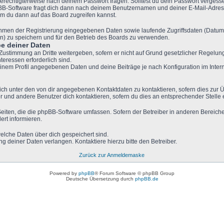
berechtigterweise nach deinem Passwort fragen. Solltest du dein Passwort vergess
BB-Software fragt dich dann nach deinem Benutzernamen und deiner E-Mail-Adres
em du dann auf das Board zugreifen kannst.
Rahmen der Registrierung eingegebenen Daten sowie laufende Zugriffsdaten (Datum
n) zu speichern und für den Betrieb des Boards zu verwenden.
e deiner Daten
 Zustimmung an Dritte weitergeben, sofern er nicht auf Grund gesetzlicher Regelung
teressen erforderlich sind.
deinem Profil angegebenen Daten und deine Beiträge je nach Konfiguration im Inter
ich unter den von dir angegebenen Kontaktdaten zu kontaktieren, sofern dies zur Ü
er und andere Benutzer dich kontaktieren, sofern du dies an entsprechender Stelle e
 Seiten, die die phpBB-Software umfassen. Sofern der Betreiber in anderen Berei
ert informieren.
 welche Daten über dich gespeichert sind.
g deiner Daten verlangen. Kontaktiere hierzu bitte den Betreiber.
Zurück zur Anmeldemaske
Powered by
phpBB
® Forum Software © phpBB Group
Deutsche Übersetzung durch
phpBB.de