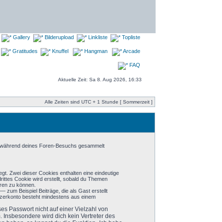
Gallery
Bilderupload
Linkliste
Topliste
Gratitudes
Knuffel
Hangman
Arcade
FAQ
Aktuelle Zeit: Sa 8. Aug 2026, 16:33
Alle Zeiten sind UTC + 1 Stunde [ Sommerzeit ]
die während deines Foren-Besuchs gesammelt
gt. Zwei dieser Cookies enthalten eine eindeutige
ttes Cookie wird erstellt, sobald du Themen
eren zu können.
 zum Beispiel Beiträge, die als Gast erstellt
utzerkonto besteht mindestens aus einem
es Passwort nicht auf einer Vielzahl von
 Insbesondere wird dich kein Vertreter des