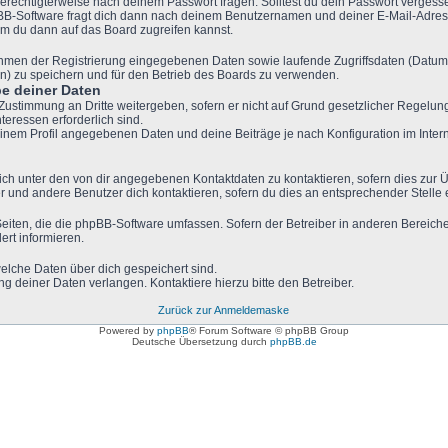
berechtigterweise nach deinem Passwort fragen. Solltest du dein Passwort vergess
BB-Software fragt dich dann nach deinem Benutzernamen und deiner E-Mail-Adres
em du dann auf das Board zugreifen kannst.
Rahmen der Registrierung eingegebenen Daten sowie laufende Zugriffsdaten (Datum
n) zu speichern und für den Betrieb des Boards zu verwenden.
e deiner Daten
 Zustimmung an Dritte weitergeben, sofern er nicht auf Grund gesetzlicher Regelung
teressen erforderlich sind.
deinem Profil angegebenen Daten und deine Beiträge je nach Konfiguration im Inter
ich unter den von dir angegebenen Kontaktdaten zu kontaktieren, sofern dies zur Ü
er und andere Benutzer dich kontaktieren, sofern du dies an entsprechender Stelle e
 Seiten, die die phpBB-Software umfassen. Sofern der Betreiber in anderen Berei
ert informieren.
 welche Daten über dich gespeichert sind.
g deiner Daten verlangen. Kontaktiere hierzu bitte den Betreiber.
Zurück zur Anmeldemaske
Powered by
phpBB
® Forum Software © phpBB Group
Deutsche Übersetzung durch
phpBB.de