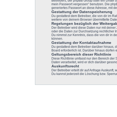
Betreibers, der phpBB Group oder ein Dritter 
mein Passwort vergessen“ benutzen. Die php
generiertes Passwort an diese Adresse, mit d
Gestattung der Datenspeicherung
Du gestattest dem Betreiber, die von dir im 
weitere von deinem Browser übermittelte Date
Regelungen bezüglich der Weitergab
Der Betreiber wird diese Daten nur mit deiner
oder die Daten zur Durchsetzung rechtlicher In
Du nimmst zur Kenntnis, dass die von dir in 
können.
Gestattung der Kontaktaufnahme
Du gestattest dem Betreiber darüber hinaus, d
Board erforderlich ist. Darüber hinaus dürfen 
Geltungsbereich dieser Richtlinie
Diese Richtlinie umfasst nur den Bereich der
Daten verarbeitet, wird er dich darüber gesond
Auskunftsrecht
Der Betreiber erteilt dir auf Anfrage Auskunft,
Du kannst jederzeit die Löschung bzw. Sperrun