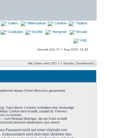
Gallery
Bilderupload
Linkliste
Topliste
Gratitudes
Knuffel
Hangman
Arcade
FAQ
Aktuelle Zeit: Fr 7. Aug 2026, 15:46
Alle Zeiten sind UTC + 1 Stunde [ Sommerzeit ]
die während deines Foren-Besuchs gesammelt
gt. Zwei dieser Cookies enthalten eine eindeutige
ttes Cookie wird erstellt, sobald du Themen
eren zu können.
 zum Beispiel Beiträge, die als Gast erstellt
utzerkonto besteht mindestens aus einem
es Passwort nicht auf einer Vielzahl von
 Insbesondere wird dich kein Vertreter des