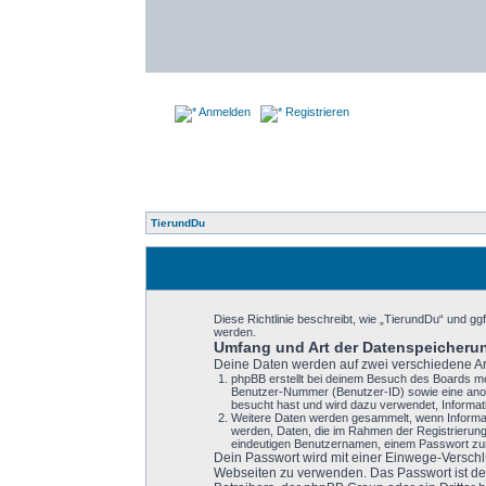
Anmelden
Registrieren
TierundDu
Diese Richtlinie beschreibt, wie „TierundDu“ und 
werden.
Umfang und Art der Datenspeicheru
Deine Daten werden auf zwei verschiedene A
phpBB erstellt bei deinem Besuch des Boards meh
Benutzer-Nummer (Benutzer-ID) sowie eine anon
besucht hast und wird dazu verwendet, Informat
Weitere Daten werden gesammelt, wenn Informatio
werden, Daten, die im Rahmen der Registrierung
eindeutigen Benutzernamen, einem Passwort zur
Dein Passwort wird mit einer Einwege-Verschlü
Webseiten zu verwenden. Das Passwort ist dei