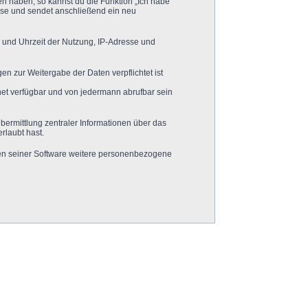
en haben, so kannst du die Funktion „Ich habe
se und sendet anschließend ein neu
 und Uhrzeit der Nutzung, IP-Adresse und
en zur Weitergabe der Daten verpflichtet ist
net verfügbar und von jedermann abrufbar sein
bermittlung zentraler Informationen über das
rlaubt hast.
chen seiner Software weitere personenbezogene