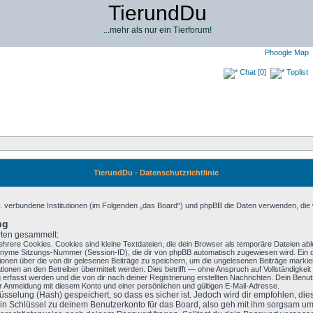
TierundDu
...mehr als nur ein Tierforum!
Phoogle Map
Chat [0]
Toplist
TierundDu - Datenschutzrichtlinie
ggf. verbundene Institutionen (im Folgenden „das Board“) und phpBB die Daten verwenden, 
ng
rten gesammelt:
rere Cookies. Cookies sind kleine Textdateien, die dein Browser als temporäre Dateien able
yme Sitzungs-Nummer (Session-ID), die dir von phpBB automatisch zugewiesen wird. Ein dri
ionen über die von dir gelesenen Beiträge zu speichern, um die ungelesenen Beiträge marki
nen an den Betreiber übermittelt werden. Dies betrifft — ohne Anspruch auf Vollständigkeit —
 erfasst werden und die von dir nach deiner Registrierung erstellten Nachrichten. Dein Ben
 Anmeldung mit diesem Konto und einer persönlichen und gültigen E-Mail-Adresse.
sselung (Hash) gespeichert, so dass es sicher ist. Jedoch wird dir empfohlen, dies
n Schlüssel zu deinem Benutzerkonto für das Board, also geh mit ihm sorgsam um.