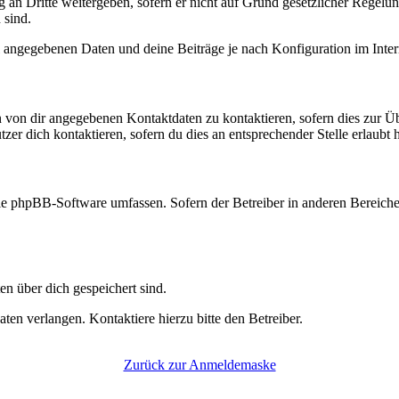
an Dritte weitergeben, sofern er nicht auf Grund gesetzlicher Regelung
 sind.
l angegebenen Daten und deine Beiträge je nach Konfiguration im Inte
n von dir angegebenen Kontaktdaten zu kontaktieren, sofern dies zur Ü
zer dich kontaktieren, sofern du dies an entsprechender Stelle erlaubt h
 die phpBB-Software umfassen. Sofern der Betreiber in anderen Bereic
en über dich gespeichert sind.
en verlangen. Kontaktiere hierzu bitte den Betreiber.
Zurück zur Anmeldemaske