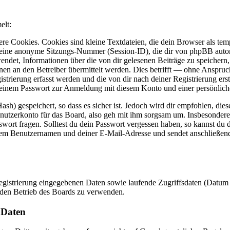
elt:
e Cookies. Cookies sind kleine Textdateien, die dein Browser als temp
ne anonyme Sitzungs-Nummer (Session-ID), die dir von phpBB automati
ndet, Informationen über die von dir gelesenen Beiträge zu speichern
n an den Betreiber übermittelt werden. Dies betrifft — ohne Anspruch 
strierung erfasst werden und die von dir nach deiner Registrierung ers
einem Passwort zur Anmeldung mit diesem Konto und einer persönlich
h) gespeichert, so dass es sicher ist. Jedoch wird dir empfohlen, dies
utzerkonto für das Board, also geh mit ihm sorgsam um. Insbesondere 
swort fragen. Solltest du dein Passwort vergessen haben, so kannst du
em Benutzernamen und deiner E-Mail-Adresse und sendet anschließend 
Registrierung eingegebenen Daten sowie laufende Zugriffsdaten (Datum
 den Betrieb des Boards zu verwenden.
 Daten