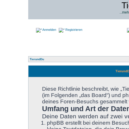
T
...meh
Anmelden
Registrieren
TierundDu
TierundD
Diese Richtlinie beschreibt, wie „T
(im Folgenden „das Board“) und p
deines Foren-Besuchs gesammelt 
Umfang und Art der Date
Deine Daten werden auf zwei v
phpBB erstellt bei deinem Besuc