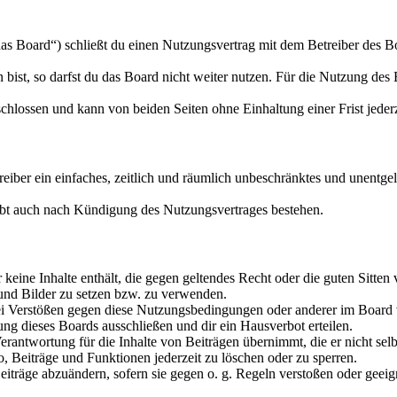
s Board“) schließt du einen Nutzungsvertrag mit dem Betreiber des Boa
ist, so darfst du das Board nicht weiter nutzen. Für die Nutzung des Bo
hlossen und kann von beiden Seiten ohne Einhaltung einer Frist jeder
treiber ein einfaches, zeitlich und räumlich unbeschränktes und unentg
ibt auch nach Kündigung des Nutzungsvertrages bestehen.
er keine Inhalte enthält, die gegen geltendes Recht oder die guten Sitte
 und Bilder zu setzen bzw. zu verwenden.
ei Verstößen gegen diese Nutzungsbedingungen oder anderer im Board v
g dieses Boards ausschließen und dir ein Hausverbot erteilen.
rantwortung für die Inhalte von Beiträgen übernimmt, die er nicht selb
o, Beiträge und Funktionen jederzeit zu löschen oder zu sperren.
Beiträge abzuändern, sofern sie gegen o. g. Regeln verstoßen oder geei