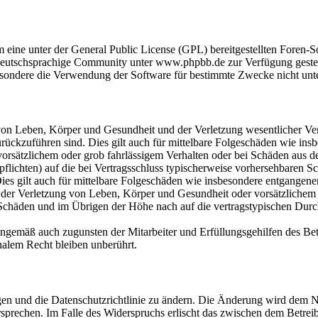
m eine unter der General Public License (GPL) bereitgestellten Fore
eutschsprachige Community unter www.phpbb.de zur Verfügung gestellt
sondere die Verwendung der Software für bestimmte Zwecke nicht unte
on Leben, Körper und Gesundheit und der Verletzung wesentlicher Vertr
 zurückzuführen sind. Dies gilt auch für mittelbare Folgeschäden wie i
vorsätzlichem oder grob fahrlässigem Verhalten oder bei Schäden aus 
lpflichten) auf die bei Vertragsschluss typischerweise vorhersehbaren 
Dies gilt auch für mittelbare Folgeschäden wie insbesondere entgangen
der Verletzung von Leben, Körper und Gesundheit oder vorsätzlichem o
Schäden und im Übrigen der Höhe nach auf die vertragstypischen Durchs
nngemäß auch zugunsten der Mitarbeiter und Erfüllungsgehilfen des Bet
alem Recht bleiben unberührt.
gen und die Datenschutzrichtlinie zu ändern. Die Änderung wird dem Nu
sprechen. Im Falle des Widerspruchs erlischt das zwischen dem Betrei