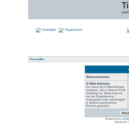
T
...meh
Anmelden
Registrieren
TierundDu
Benutzername:
E-Mail-Adresse:
Du musst die E-Mail-Adresse
angeben, die in deinem Profil
hinterlegt ist. Diese hast du
bei der Registrierung
angegeben oder nachträglich
in deinem persönlichen
Bereich geändert.
Powered by
php
Deutsche 