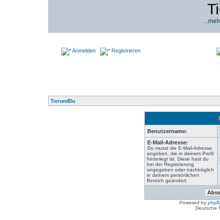
T
...meh
Anmelden
Registrieren
TierundDu
Benutzername:
E-Mail-Adresse:
Du musst die E-Mail-Adresse
angeben, die in deinem Profil
hinterlegt ist. Diese hast du
bei der Registrierung
angegeben oder nachträglich
in deinem persönlichen
Bereich geändert.
Powered by
php
Deutsche 