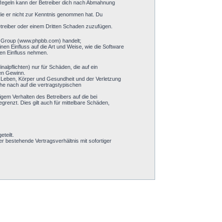
 Regeln kann der Betreiber dich nach Abmahnung
 die er nicht zur Kenntnis genommen hat. Du
etreiber oder einem Dritten Schaden zuzufügen.
BB Group (www.phpbb.com) handelt;
n Einfluss auf die Art und Weise, wie die Software
ren Einfluss nehmen.
alpflichten) nur für Schäden, die auf ein
nen Gewinn.
n Leben, Körper und Gesundheit und der Verletzung
öhe nach auf die vertragstypischen
gem Verhalten des Betreibers auf die bei
enzt. Dies gilt auch für mittelbare Schäden,
teilt.
 bestehende Vertragsverhältnis mit sofortiger