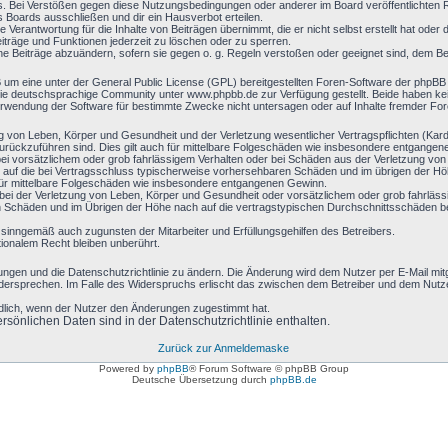
s. Bei Verstößen gegen diese Nutzungsbedingungen oder anderer im Board veröffentlichten
 Boards ausschließen und dir ein Hausverbot erteilen.
 Verantwortung für die Inhalte von Beiträgen übernimmt, die er nicht selbst erstellt hat oder
eiträge und Funktionen jederzeit zu löschen oder zu sperren.
ine Beiträge abzuändern, sofern sie gegen o. g. Regeln verstoßen oder geeignet sind, dem B
B um eine unter der General Public License (GPL) bereitgestellten Foren-Software der php
e deutschsprachige Community unter www.phpbb.de zur Verfügung gestellt. Beide haben keine
rwendung der Software für bestimmte Zwecke nicht untersagen oder auf Inhalte fremder Fo
g von Leben, Körper und Gesundheit und der Verletzung wesentlicher Vertragspflichten (Kardin
 zurückzuführen sind. Dies gilt auch für mittelbare Folgeschäden wie insbesondere entgange
ei vorsätzlichem oder grob fahrlässigem Verhalten oder bei Schäden aus der Verletzung vo
en) auf die bei Vertragsschluss typischerweise vorhersehbaren Schäden und im übrigen der H
 für mittelbare Folgeschäden wie insbesondere entgangenen Gewinn.
ei der Verletzung von Leben, Körper und Gesundheit oder vorsätzlichem oder grob fahrlässi
Schäden und im Übrigen der Höhe nach auf die vertragstypischen Durchschnittsschäden begr
 sinngemäß auch zugunsten der Mitarbeiter und Erfüllungsgehilfen des Betreibers.
ionalem Recht bleiben unberührt.
ungen und die Datenschutzrichtlinie zu ändern. Die Änderung wird dem Nutzer per E-Mail mitge
idersprechen. Im Falle des Widerspruchs erlischt das zwischen dem Betreiber und dem Nutzer
ndlich, wenn der Nutzer den Änderungen zugestimmt hat.
sönlichen Daten sind in der Datenschutzrichtlinie enthalten.
Zurück zur Anmeldemaske
Powered by
phpBB
® Forum Software © phpBB Group
Deutsche Übersetzung durch
phpBB.de