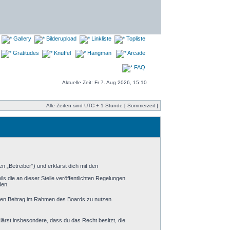
Gallery
Bilderupload
Linkliste
Topliste
Gratitudes
Knuffel
Hangman
Arcade
FAQ
Aktuelle Zeit: Fr 7. Aug 2026, 15:10
Alle Zeiten sind UTC + 1 Stunde [ Sommerzeit ]
 „Betreiber“) und erklärst dich mit den
s die an dieser Stelle veröffentlichten Regelungen.
den.
einen Beitrag im Rahmen des Boards zu nutzen.
klärst insbesondere, dass du das Recht besitzt, die