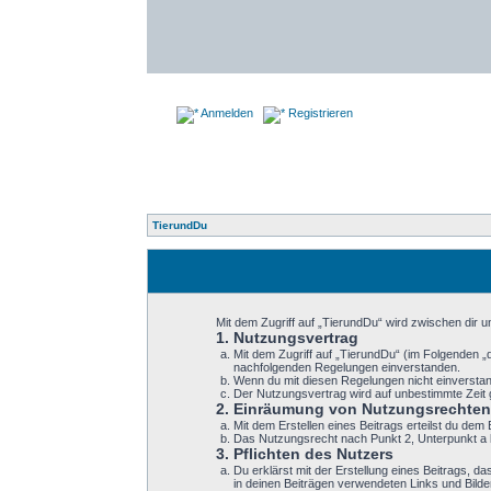
Anmelden
Registrieren
TierundDu
Mit dem Zugriff auf „TierundDu“ wird zwischen dir 
1. Nutzungsvertrag
Mit dem Zugriff auf „TierundDu“ (im Folgenden „
nachfolgenden Regelungen einverstanden.
Wenn du mit diesen Regelungen nicht einverstande
Der Nutzungsvertrag wird auf unbestimmte Zeit 
2. Einräumung von Nutzungsrechten
Mit dem Erstellen eines Beitrags erteilst du de
Das Nutzungsrecht nach Punkt 2, Unterpunkt a 
3. Pflichten des Nutzers
Du erklärst mit der Erstellung eines Beitrags, d
in deinen Beiträgen verwendeten Links und Bild