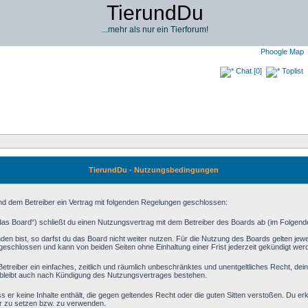
TierundDu
...mehr als nur ein Tierforum!
Phoogle Map
Chat [0]
Toplist
TierundDu - Nutzungsbedingungen
und dem Betreiber ein Vertrag mit folgenden Regelungen geschlossen:
das Board“) schließt du einen Nutzungsvertrag mit dem Betreiber des Boards ab (im Folgenden
n bist, so darfst du das Board nicht weiter nutzen. Für die Nutzung des Boards gelten jeweil
geschlossen und kann von beiden Seiten ohne Einhaltung einer Frist jederzeit gekündigt wer
m Betreiber ein einfaches, zeitlich und räumlich unbeschränktes und unentgeltliches Recht, d
bleibt auch nach Kündigung des Nutzungsvertrages bestehen.
ass er keine Inhalte enthält, die gegen geltendes Recht oder die guten Sitten verstoßen. Du er
er zu setzen bzw. zu verwenden.