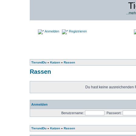
T
...meh
Anmelden
Registrieren
TierundDu
»
Katzen
»
Rassen
Rassen
Du hast keine ausreichenden 
Anmelden
Benutzername:
Passwort:
TierundDu
»
Katzen
»
Rassen