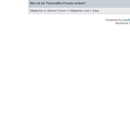
Wer ist im TierundDu-Forum online?
Mitglieder in diesem Forum: 0 Mitglieder und 1 Gast
Powered by
php
Deutsche 